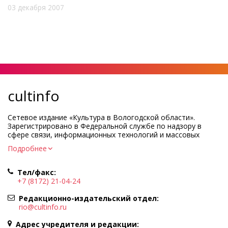
03 декабря 2007
cultinfo
Сетевое издание «Культура в Вологодской области».
Зарегистрировано в Федеральной службе по надзору в
сфере связи, информационных технологий и массовых
коммуникаций.
Подробнее
Регистрационный номер и дата принятия решения о
регистрации: ЭЛ № ФС77-83275 от 19 мая 2022 г.
Тел/факс:
Учредитель КУ ВО «Информационно-аналитический центр
+7 (8172) 21-04-24
культуры»
Адрес учредителя и редакции: 160000, Вологодская обл., г.
Редакционно-издательский отдел:
Вологда, ул. Марии Ульяновой, д.10
rio@cultinfo.ru
Главный редактор — Легчанова Елена Григорьевна
Адрес учредителя и редакции: