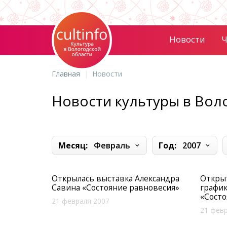
Новости
Ч
Главная
Новости
Новости культуры в Вол
Месяц:
Февраль
Год:
2007
Открылась выставка Александра
Откры
Савина «Состояние равновесия»
график
«Состо
21 февраля 2007
21 февр