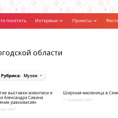
то посетить
Интервью
Проекты
Фест
огодской области
Рубрика:
Музеи
тие выставки живописи и
Широкая масленица в Сем
и Александра Савина
17 февраля 2007
яние равновесия»
аля 2007