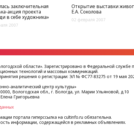
лась заключительная
Открытие выставки живо
ка-акция проекта
Е.А. Соколова
ди в себе художника»
02 февраля 2007
аля 2007
ологодской области». Зарегистрировано в Федеральной службе 
ационных технологий и массовых коммуникаций.
ринятия решения о регистрации: ЭЛ № ФС77-83275 от 19 мая 202
нно-аналитический центр культуры»
0000, Вологодская обл., г. Вологда, ул. Марии Ульяновой, д.10
 Елена Григорьевна
данных
ции портала гиперссылка на cultinfo.ru обязательна.
ность информации, содержащейся в рекламных объявлениях.