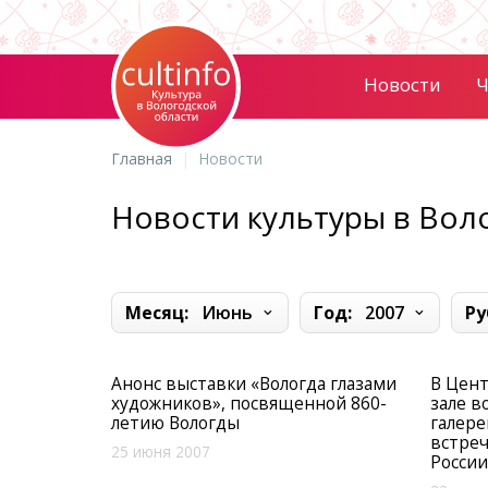
Новости
Ч
Главная
Новости
Новости культуры в Вол
Месяц:
Июнь
Год:
2007
Ру
Анонс выставки «Вологда глазами
В Цен
художников», посвященной 860-
зале в
летию Вологды
галере
встреч
25 июня 2007
России