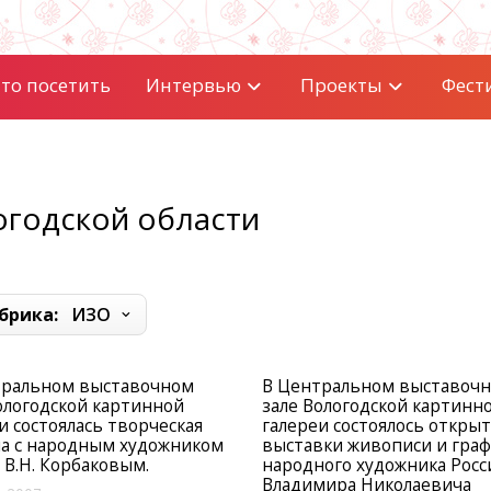
то посетить
Интервью
Проекты
Фест
огодской области
брика:
ИЗО
тральном выставочном
В Центральном выставоч
ологодской картинной
зале Вологодской картинн
и состоялась творческая
галереи состоялось откры
а с народным художником
выставки живописи и гра
 В.Н. Корбаковым.
народного художника Росс
Владимира Николаевича