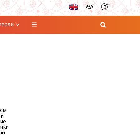
ивали
ном
ой
тие
фики
ии