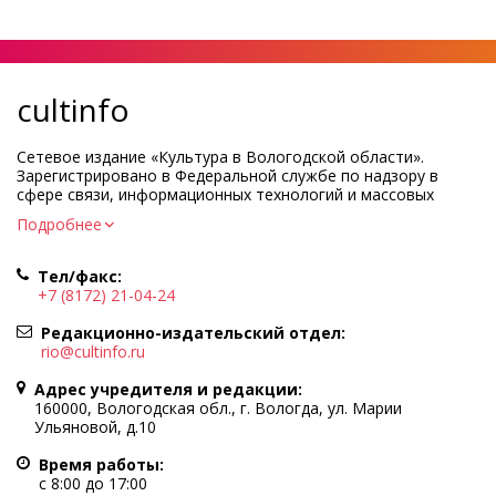
cultinfo
Сетевое издание «Культура в Вологодской области».
Зарегистрировано в Федеральной службе по надзору в
сфере связи, информационных технологий и массовых
коммуникаций.
Подробнее
Регистрационный номер и дата принятия решения о
регистрации: ЭЛ № ФС77-83275 от 19 мая 2022 г.
Тел/факс:
Учредитель КУ ВО «Информационно-аналитический центр
+7 (8172) 21-04-24
культуры»
Адрес учредителя и редакции: 160000, Вологодская обл., г.
Редакционно-издательский отдел:
Вологда, ул. Марии Ульяновой, д.10
rio@cultinfo.ru
Главный редактор — Легчанова Елена Григорьевна
Адрес учредителя и редакции:
Политика в отношении обработки персональных данных
160000, Вологодская обл., г. Вологда, ул. Марии
Ульяновой, д.10
При полном или частичном использовании информации
портала гиперссылка на cultinfo.ru обязательна.
Время работы:
Редакция не несет ответственности за достоверность
с 8:00 до 17:00
информации, содержащейся в рекламных объявлениях.