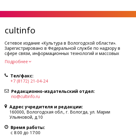
cultinfo
Сетевое издание «Культура в Вологодской области».
Зарегистрировано в Федеральной службе по надзору в
сфере связи, информационных технологий и массовых
коммуникаций.
Подробнее
Регистрационный номер и дата принятия решения о
регистрации: ЭЛ № ФС77-83275 от 19 мая 2022 г.
Тел/факс:
Учредитель КУ ВО «Информационно-аналитический центр
+7 (8172) 21-04-24
культуры»
Адрес учредителя и редакции: 160000, Вологодская обл., г.
Редакционно-издательский отдел:
Вологда, ул. Марии Ульяновой, д.10
rio@cultinfo.ru
Главный редактор — Легчанова Елена Григорьевна
Адрес учредителя и редакции:
Политика в отношении обработки персональных данных
160000, Вологодская обл., г. Вологда, ул. Марии
Ульяновой, д.10
При полном или частичном использовании информации
портала гиперссылка на cultinfo.ru обязательна.
Время работы:
Редакция не несет ответственности за достоверность
с 8:00 до 17:00
информации, содержащейся в рекламных объявлениях.