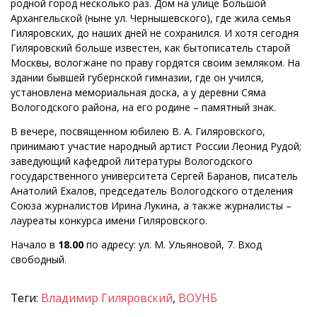
родной город несколько раз. Дом на улице Большой
Архангельской (ныне ул. Чернышевского), где жила семья
Гиляровских, до наших дней не сохранился. И хотя сегодня
Гиляровский больше известен, как бытописатель старой
Москвы, вологжане по праву гордятся своим земляком. На
здании бывшей губернской гимназии, где он учился,
установлена мемориальная доска, а у деревни Сяма
Вологодского района, на его родине – памятный знак.
В вечере, посвященном юбилею В. А. Гиляровского,
принимают участие народный артист России Леонид Рудой;
заведующий кафедрой литературы Вологодского
государственного университета Сергей Баранов, писатель
Анатолий Ехалов, председатель Вологодского отделения
Союза журналистов Ирина Лукина, а также журналисты –
лауреаты конкурса имени Гиляровского.
Начало в
18.00
по адресу: ул. М. Ульяновой, 7. Вход
свободный.
Теги:
Владимир Гиляровский
,
ВОУНБ