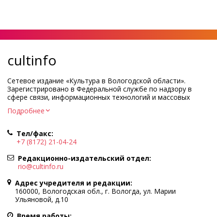
cultinfo
Сетевое издание «Культура в Вологодской области».
Зарегистрировано в Федеральной службе по надзору в
сфере связи, информационных технологий и массовых
коммуникаций.
Подробнее
Регистрационный номер и дата принятия решения о
регистрации: ЭЛ № ФС77-83275 от 19 мая 2022 г.
Тел/факс:
Учредитель КУ ВО «Информационно-аналитический центр
+7 (8172) 21-04-24
культуры»
Адрес учредителя и редакции: 160000, Вологодская обл., г.
Редакционно-издательский отдел:
Вологда, ул. Марии Ульяновой, д.10
rio@cultinfo.ru
Главный редактор — Легчанова Елена Григорьевна
Адрес учредителя и редакции:
Политика в отношении обработки персональных данных
160000, Вологодская обл., г. Вологда, ул. Марии
Ульяновой, д.10
При полном или частичном использовании информации
портала гиперссылка на cultinfo.ru обязательна.
Время работы: