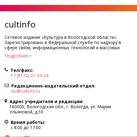
cultinfo
Сетевое издание «Культура в Вологодской области».
Зарегистрировано в Федеральной службе по надзору в
сфере связи, информационных технологий и массовых
коммуникаций.
Подробнее
Регистрационный номер и дата принятия решения о
регистрации: ЭЛ № ФС77-83275 от 19 мая 2022 г.
Тел/факс:
Учредитель КУ ВО «Информационно-аналитический центр
+7 (8172) 21-04-24
культуры»
Адрес учредителя и редакции: 160000, Вологодская обл., г.
Редакционно-издательский отдел:
Вологда, ул. Марии Ульяновой, д.10
rio@cultinfo.ru
Главный редактор — Легчанова Елена Григорьевна
Адрес учредителя и редакции:
Политика в отношении обработки персональных данных
160000, Вологодская обл., г. Вологда, ул. Марии
Ульяновой, д.10
При полном или частичном использовании информации
портала гиперссылка на cultinfo.ru обязательна.
Время работы:
Редакция не несет ответственности за достоверность
с 8:00 до 17:00
информации, содержащейся в рекламных объявлениях.