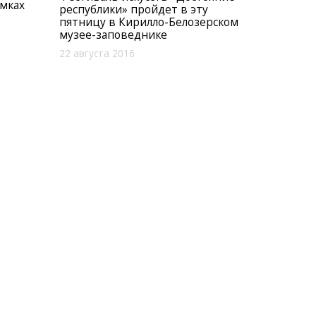
амках
республики» пройдет в эту
пятницу в Кирилло-Белозерском
музее-заповеднике
22 августа 2016