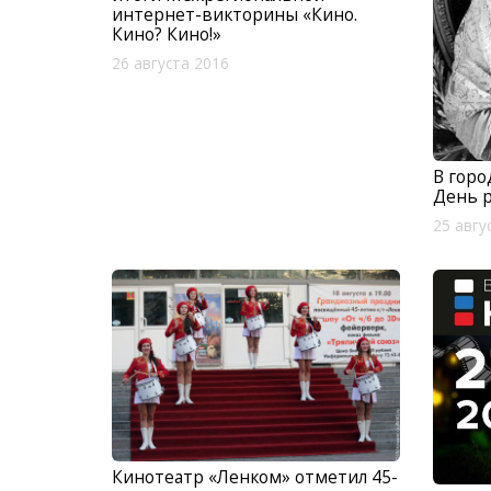
интернет-викторины «Кино.
Кино? Кино!»
26 августа 2016
В горо
День р
25 авгу
Кинотеатр «Ленком» отметил 45-