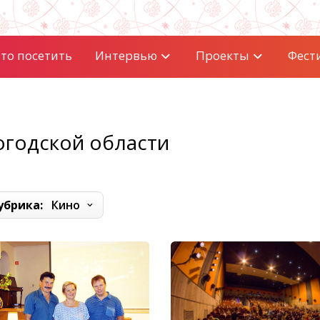
то посетить
Интервью
Проекты
Фест
огодской области
убрика:
Кино