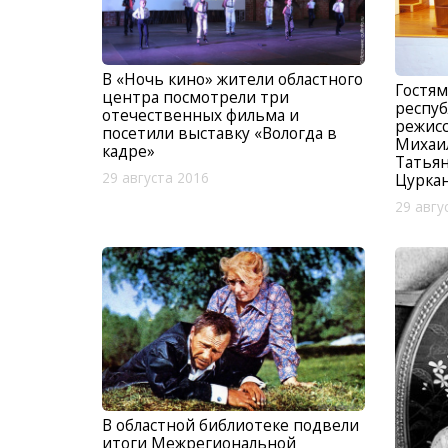
В «Ночь кино» жители областного
Гостям
центра посмотрели три
респуб
отечественных фильма и
режис
посетили выставку «Вологда в
Михаил
кадре»
Татьян
29 августа 2016
Цурка
29 авгу
В областной библиотеке подвели
итоги Межрегиональной