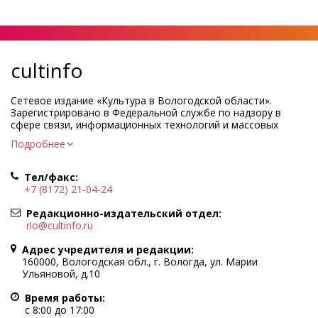
cultinfo
Сетевое издание «Культура в Вологодской области».
Зарегистрировано в Федеральной службе по надзору в
сфере связи, информационных технологий и массовых
коммуникаций.
Подробнее
Регистрационный номер и дата принятия решения о
регистрации: ЭЛ № ФС77-83275 от 19 мая 2022 г.
Тел/факс:
Учредитель КУ ВО «Информационно-аналитический центр
+7 (8172) 21-04-24
культуры»
Адрес учредителя и редакции: 160000, Вологодская обл., г.
Редакционно-издательский отдел:
Вологда, ул. Марии Ульяновой, д.10
rio@cultinfo.ru
Главный редактор — Легчанова Елена Григорьевна
Адрес учредителя и редакции:
Политика в отношении обработки персональных данных
160000, Вологодская обл., г. Вологда, ул. Марии
Ульяновой, д.10
При полном или частичном использовании информации
портала гиперссылка на cultinfo.ru обязательна.
Время работы:
Редакция не несет ответственности за достоверность
с 8:00 до 17:00
информации, содержащейся в рекламных объявлениях.