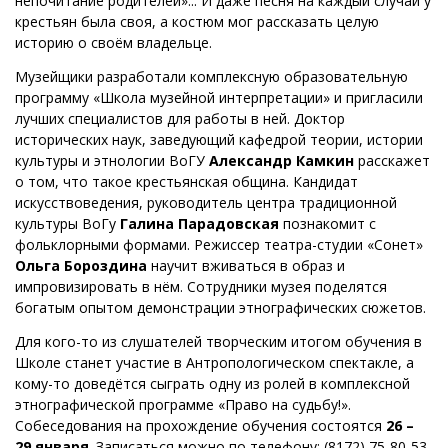
непочитание родителей»... И даже песня на каждый случай у
крестьян была своя, а костюм мог рассказать целую
историю о своём владельце.
Музейщики разработали комплексную образовательную
программу «Школа музейной интерпретации» и пригласили
лучших специалистов для работы в ней. Доктор
исторических наук, заведующий кафедрой теории, истории
культуры и этнологии ВоГУ
Александр Камкин
расскажет
о том, что такое крестьянская община. Кандидат
искусствоведения, руководитель центра традиционной
культуры ВоГу
Галина Парадовская
познакомит с
фольклорными формами. Режиссер театра-студии «Сонет»
Ольга Бороздина
научит вживаться в образ и
импровизировать в нём. Сотрудники музея поделятся
богатым опытом демонстрации этнографических сюжетов.
Для кого-то из слушателей творческим итогом обучения в
Школе станет участие в Антропологическом спектакле, а
кому-то доведётся сыграть одну из ролей в комплексной
этнографической программе «Право на судьбу!».
Собеседования на прохождение обучения состоятся
26 –
29 января
. Записаться можно по телефону: (8172) 75-80-53.