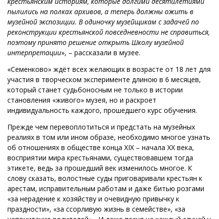
крестьянским историям, которые долгими десятилетиями
пылились на полках архивов, а теперь должны ожить в
музейной экспозиции. В одиночку музейщикам с задачей по
реконструкции крестьянской повседневности не справиться,
поэтому принято решение открыть Школу музейной
интерпретации
», – рассказали в музее.
«Семенково» ждёт всех желающих в возрасте от 18 лет для
участия в творческом эксперименте длиною в 6 месяцев,
который станет судьбоносным не только в истории
становления «живого» музея, но и раскроет
индивидуальность каждого, прошедшего курс обучения.
Прежде чем перевоплотиться и предстать на музейных
реалиях в том или ином образе, необходимо многое узнать
об отношениях в обществе конца XIX – начала XX века,
восприятии мира крестьянами, существовавшем тогда
этикете, ведь за прошедший век изменилось многое. К
слову сказать, волостные суды приговаривали крестьян к
арестам, исправительным работам и даже битью розгами
«за нерадение к хозяйству и очевидную привычку к
праздности», «за ссорливую жизнь в семействе», «за