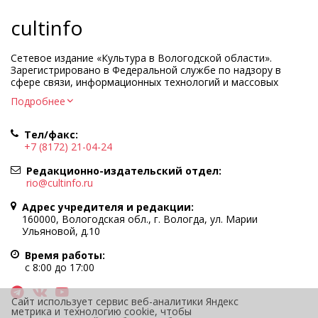
cultinfo
Сетевое издание «Культура в Вологодской области».
Зарегистрировано в Федеральной службе по надзору в
сфере связи, информационных технологий и массовых
коммуникаций.
Подробнее
Регистрационный номер и дата принятия решения о
регистрации: ЭЛ № ФС77-83275 от 19 мая 2022 г.
Тел/факс:
Учредитель КУ ВО «Информационно-аналитический центр
+7 (8172) 21-04-24
культуры»
Адрес учредителя и редакции: 160000, Вологодская обл., г.
Редакционно-издательский отдел:
Вологда, ул. Марии Ульяновой, д.10
rio@cultinfo.ru
Главный редактор — Легчанова Елена Григорьевна
Адрес учредителя и редакции:
Политика в отношении обработки персональных данных
160000, Вологодская обл., г. Вологда, ул. Марии
Ульяновой, д.10
При полном или частичном использовании информации
портала гиперссылка на cultinfo.ru обязательна.
Время работы:
Редакция не несет ответственности за достоверность
с 8:00 до 17:00
информации, содержащейся в рекламных объявлениях.
12+
Сайт использует сервис веб-аналитики Яндекс
метрика и технологию cookie, чтобы