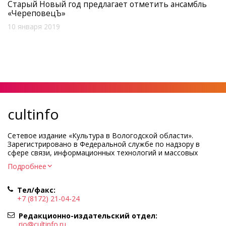
Старый Новый год предлагает отметить ансамбль
«ЧереповецЪ»
10 января 2019
cultinfo
Сетевое издание «Культура в Вологодской области».
Зарегистрировано в Федеральной службе по надзору в
сфере связи, информационных технологий и массовых
коммуникаций.
Подробнее
Регистрационный номер и дата принятия решения о
регистрации: ЭЛ № ФС77-83275 от 19 мая 2022 г.
Тел/факс:
Учредитель КУ ВО «Информационно-аналитический центр
+7 (8172) 21-04-24
культуры»
Адрес учредителя и редакции: 160000, Вологодская обл., г.
Редакционно-издательский отдел:
Вологда, ул. Марии Ульяновой, д.10
rio@cultinfo.ru