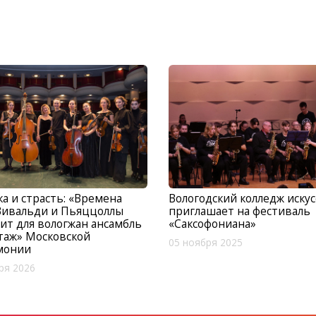
ка и страсть: «Времена
Вологодский колледж искус
Вивальди и Пьяццоллы
приглашает на фестиваль
ит для вологжан ансамбль
«Саксофониана»
таж» Московской
05 ноября 2025
монии
ря 2026