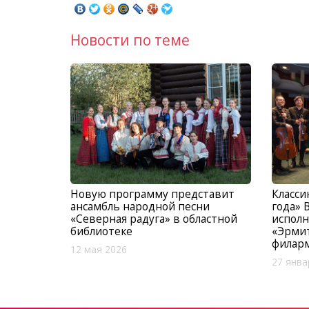
Новости по теме
Новую программу представит
Класси
ансамбль народной песни
года» 
«Северная радуга» в областной
исполн
библиотеке
«Эрми
филар
12 мая 2026
27 янва