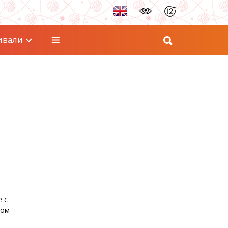
ивали
 с
шом