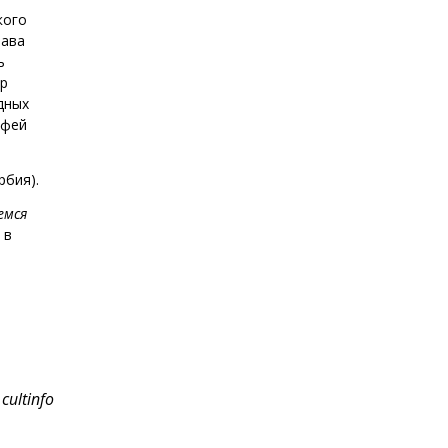
кого
лава
ь
гр
дных
офей
рбия).
емся
 в
cultinfo