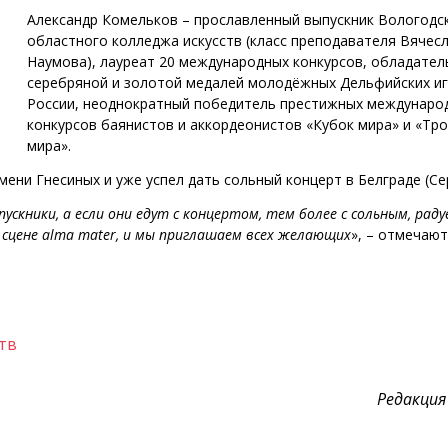
Александр Комельков – прославленный выпускник Вологодс
областного колледжа искусств (класс преподавателя Вячес
Наумова), лауреат 20 международных конкурсов, обладател
серебряной и золотой медалей молодёжных Дельфийских и
России, неоднократный победитель престижных междунаро
конкурсов баянистов и аккордеонистов «Кубок мира» и «Тр
мира».
мени Гнесиных и уже успел дать сольный концерт в Белграде (Се
скники, а если они едут с концертом, тем более с сольным, раду
сцене alma mater, и мы приглашаем всех желающих
», – отмечают
тв
Редакция 