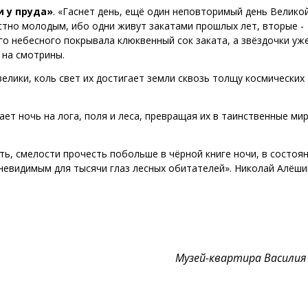
 у пруда»
. «Гаснет день, ещё один неповторимый день Велико
стно молодым, ибо одни живут закатами прошлых лет, вторые -
го небесного покрывала клюквенный сок заката, а звёздочки уж
 на смотрины.
велики, коль свет их достигает земли сквозь толщу космических
ет ночь на лога, поля и леса, превращая их в таинственные ми
ыть, смелости прочесть побольше в чёрной книге ночи, в состоя
 невидимым для тысячи глаз лесных обитателей». Николай Алёши
Музей-квартира Василия