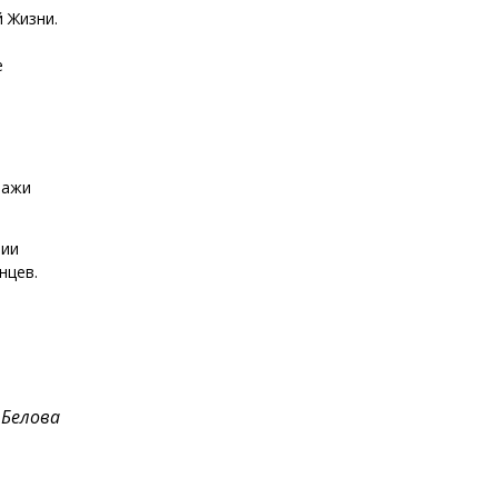
й Жизни.
е
ражи
нии
нцев.
 Белова