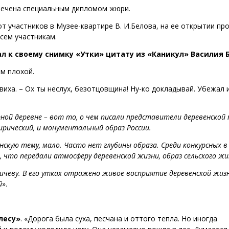
мечена специальным дипломом жюри.
т участников в Музее-квартире В. И.Белова, на ее открытии пр
сем участникам.
л к своему снимку «Утки» цитату из «Каникул» Василия 
ем плохой.
виха. – Ох ты неслух, безотцовщина! Ну-ко докладывай. Убежал 
ерной деревне – вот то, о чем писали представители деревенской 
ирический, и монументальный образ России.
кую тему, мало. Часто нет глубины образа. Среди конкурсных в
 что передали атмосферу деревенской жизни, образ сельского ж
ичеву. В его утках отражено живое
восприятие деревенской жизн
й
».
лесу»
. «Дорога была суха, песчана и оттого тепла. Но иногда