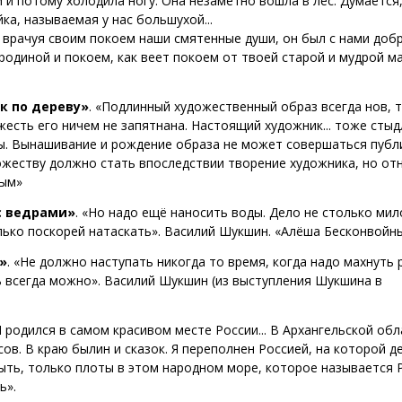
 и потому холодила ногу. Она незаметно вошла в лес. Думается,
ка, называемая у нас большухой...
 врачуя своим покоем наши смятенные души, он был с нами добр
 родиной и покоем, как веет покоем от твоей старой и мудрой 
к по дереву»
. «Подлинный художественный образ всегда нов, т
жесть его ничем не запятнана. Настоящий художник... тоже стыд
ны. Вынашивание и рождение образа не может совершаться публи
ножеству должно стать впоследствии творение художника, но от
мым»
с ведрами»
.
«Но надо ещё наносить воды. Дело не столько мило
лько поскорей натаскать».
Василий Шукшин. «Алёша Бесконвойны
»
.
«Не должно наступать никогда то время, когда надо махнуть 
ть всегда можно». Василий Шукшин (из выступления Шукшина в
Я родился в самом красивом месте России... В Архангельской обл
сов. В краю былин и сказок. Я переполнен Россией, на которой 
ыть, только плоты в этом народном море, которое называется Р
ь».