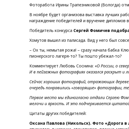
Фоторабота Ирины Трапезниковой (Вологда) от
В ноябре будет организова выставка лучших рабо
награждение победителей и вручение дипломов в
Победитель конкурса
Сергей Фомичев подобра
Хомутов вышел из палисада. Вид у него был совс
– Ох ты, немытая рожа! – сразу начала бабка Клю
пионерского лагеря-то? Ты пошто убежал-то?
Комментирует Любовь Соснина: «
О России, о сев
И в пейзажных фотографиях оказался раскрыт и л
Сейчас хороших фотографий, отражающих деревенс
очередь понравились «говорящие» фотографии, те,
Первое место мы единогласно отдали Сергею Фом
мелочи и яркость. И это подчеркивается цитато
Цитаты других победителей:
Оксана Павлова (Никольск). Фото «Дорога в 