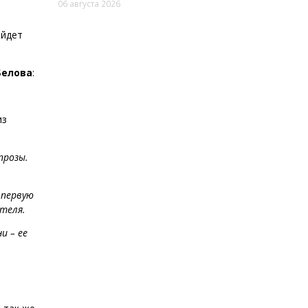
06 августа 2026
ойдет
Белова
:
из
прозы.
 первую
ителя.
и – ее