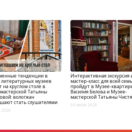
менные тенденции в
Интерактивная экскурсия 
 литературных музеев
мастер-класс для всей сем
т на круглом столе в
пройдут в Музее-квартир
мастерской Татьяны
Василия Белова и Музее-
овой: вологжан
мастерской Татьяны Чист
шают стать слушателями
03 июля 2026
 2026