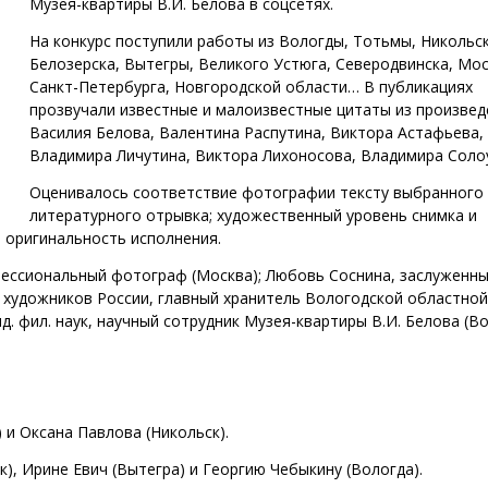
Музея-квартиры В.И. Белова в соцсетях.
На конкурс поступили работы из Вологды, Тотьмы, Никольск
Белозерска, Вытегры, Великого Устюга, Северодвинска, Мос
Санкт-Петербурга, Новгородской области… В публикациях
прозвучали известные и малоизвестные цитаты из произвед
Василия Белова, Валентина Распутина, Виктора Астафьева,
Владимира Личутина, Виктора Лихоносова, Владимира Соло
Оценивалось соответствие фотографии тексту выбранного
литературного отрывка; художественный уровень снимка и
 оригинальность исполнения.
фессиональный фотограф (Москва); Любовь Соснина, заслуженн
а художников России, главный хранитель Вологодской областной
д. фил. наук, научный сотрудник Музея-квартиры В.И. Белова (Во
 и Оксана Павлова (Никольск).
), Ирине Евич (Вытегра) и Георгию Чебыкину (Вологда).