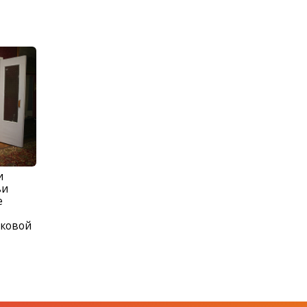
и
ьи
е
яковой