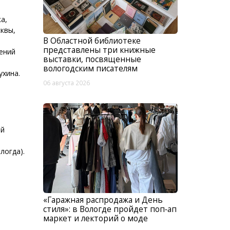
а,
квы,
В Областной библиотеке
представлены три книжные
ений
выставки, посвященные
вологодским писателям
ухина.
06 августа 2026
ый
логда).
«Гаражная распродажа и День
стиля»: в Вологде пройдет поп‑ап
маркет и лекторий о моде