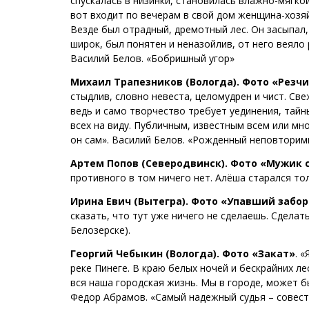
спускалась в низинки, становилась влажно-мягкой
вот входит по вечерам в свой дом женщина-хозяй
Везде был отрадный, дремотный лес. Он засыпал,
широк, был понятен и неназойлив, от него веяло
Василий Белов. «Бобришный угор»
Михаил Трапезников (Вологда). Фото «Резчи
стыдлив, словно невеста, целомудрен и чист. Све
ведь и само творчество требует уединения, тай
всех на виду. Публичным, известным всем или м
он сам». Василий Белов. «Рожденный неповтори
Артем Попов (Северодвинск). Фото «Мужик 
противного в том ничего нет. Алёша старался то
Ирина Евич (Вытегра). Фото «Упавший забор
сказать, что тут уже ничего не сделаешь. Сдела
Белозерске).
Георгий Чебыкин (Вологда). Фото «Закат»
.
«
реке Пинеге. В краю белых ночей и бескрайних ле
вся наша городская жизнь. Мы в городе, может б
Федор Абрамов. «Самый надежный судья – совест