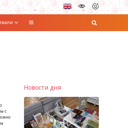
ивали
Новости дня
о
ы с
можно
пы