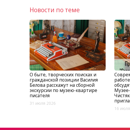
Новости по теме
О быте, творческих поисках и
Совре
гражданской позиции Василия
работе
Белова расскажут на сборной
обсудя
экскурсии по музею-квартире
Музее‑
писателя
Чистяк
пригла
31 июля 2026
16 июля