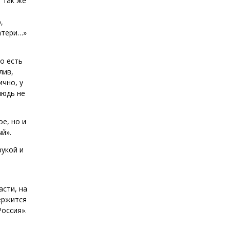
 так же
,
матери…»
о есть
лив,
чно, у
нюдь не
е, но и
й».
рукой и
асти, на
держится
оссия».