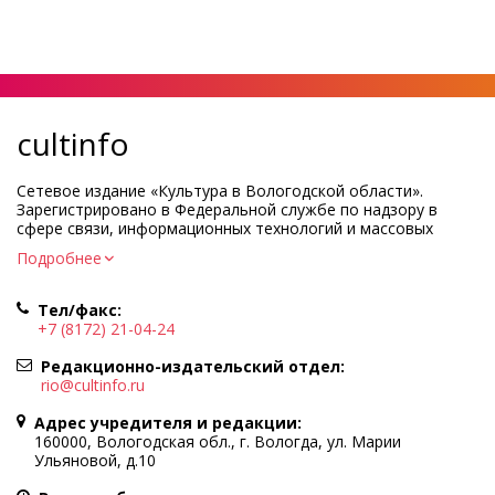
cultinfo
Сетевое издание «Культура в Вологодской области».
Зарегистрировано в Федеральной службе по надзору в
сфере связи, информационных технологий и массовых
коммуникаций.
Подробнее
Регистрационный номер и дата принятия решения о
регистрации: ЭЛ № ФС77-83275 от 19 мая 2022 г.
Тел/факс:
Учредитель КУ ВО «Информационно-аналитический центр
+7 (8172) 21-04-24
культуры»
Адрес учредителя и редакции: 160000, Вологодская обл., г.
Редакционно-издательский отдел:
Вологда, ул. Марии Ульяновой, д.10
rio@cultinfo.ru
Главный редактор — Легчанова Елена Григорьевна
Адрес учредителя и редакции:
Политика в отношении обработки персональных данных
160000, Вологодская обл., г. Вологда, ул. Марии
Ульяновой, д.10
При полном или частичном использовании информации
портала гиперссылка на cultinfo.ru обязательна.