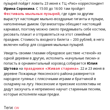
пузырей пойдет ловить 23 июня к ТЦ «Рио» корреспондент
Ирина Сорокина
. С 15:00 до 16:00 там пройдет
Фестиваль мыльных пузырей
, где один за другим
вырастут настоящие мыльно-воздушные гиганты и пузыри,
наполненные дымом. Организаторы обещают настоящий
карнавал, поэтому можно смело придумывать себе костюм,
рисовать плакат и отправляться на этот семейный
праздник. Стоимость входного билета – 200 рублей, в него
включен набор для создания мыльных пузырей.
Увидеть своими глазами обрядовое шествие «стеной» из
одной деревни в другую, исполнить «качульные писни» и
попасть в орнаментальный хоровод собирается
Юлия
Шутова
на
празднике «Живая старина»
. 22 и 23 июня в
деревне Пожарище Нюксенского района развернется
народное гулянье с плясочными играми и братчиной в
складчину на лугу. Нюксенские и приезжие коллективы не
дадут заскучать и непременно научат старинным песням,
которые исполняли наши предки.
Теги:
cw