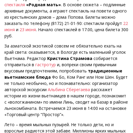
спектакля
«Родная мать»
. В основе сюжета – подлинные
архивные документы, а играют спектакль на повети одного
из крестьянских домов – дома Попова. Билеты можно
заказать по телефону (8172) 21-01-90: спектакли пройдут
22
июня
и
23 июня
. Начало спектаклей в 17.00, цена билета 300
руб.
За азиатской экзотикой совсем не обязательно ехать на
край света: оказывается, в Вологде есть маленький уголок
Вьетнама. Редактор
Кристина Страмова
собирается
отправиться в
гастротур
и, вопреки своим привычным
вкусовым предпочтениям, попробовать
традиционные
вьетнамские блюда
Фо Бо, Ком Ранг или Ном Шен. Будет
не только необычно, но и познавательно: организатор
авторской экскурсии
Альбина Сберегаева
расскажет
истории из жизни вьетнамцев в нашем городе, познакомит
с «вологжанином» по имени Линь, сводит на базар в районе
льнокомбината. Встречаемся 23 июня в 14:00 на остановке
«Торговый центр “Простор”».
Лето – время мыльных пузырей. Не только дети, но и
взрослые радуются этой забаве. Миллионы ярких мыльных