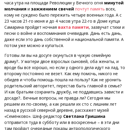
часа утра на площади Революции у Вечного огня
минутой
молчания
и
зажжением свечей
почтут память
всех,
кому не суждено было пережить четыре военных года. А с
23 часов 21-го июня и до 4 часов утра 22-го в Доме купца
Самарина пройдет ночная
вахта памяти
, зазвучат стихи и
песни о войне и воспоминания очевидцев. Дань есть дань,
даже если это дань собственной и национальной памяти. А
потом уже можно и купаться.
Готовы ли вы на досуге окунуться в чужую семейную
драму?.. У матери двое взрослых сыновей, оба женаты, и
вроде бы всё хорошо, но если у одного дела идут на лад, то
второму постоянно не везет. Как ему помочь, никого не
обидев и чтобы помощь пошла на пользу? Как не уронить
родительский авторитет, перестав быть главной в семье?
И как братьям сохранить дружбу, не поддавшись зависти и
досаде?.. Вечные вопросы, не правда ли? Сегодня мы
решаем их по-своему, а как решали их сто с лишним лет
назад в русской северной деревне, расскажет музей
«Семёнково». Шеф-редактор
Светлана Гришина
отправится туда в субботу или в воскресенье – в эти дни
там пройдут очередные показы антропологического