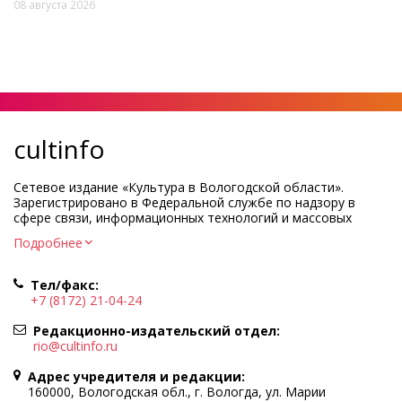
08 августа 2026
cultinfo
Сетевое издание «Культура в Вологодской области».
Зарегистрировано в Федеральной службе по надзору в
сфере связи, информационных технологий и массовых
коммуникаций.
Подробнее
Регистрационный номер и дата принятия решения о
регистрации: ЭЛ № ФС77-83275 от 19 мая 2022 г.
Тел/факс:
Учредитель КУ ВО «Информационно-аналитический центр
+7 (8172) 21-04-24
культуры»
Адрес учредителя и редакции: 160000, Вологодская обл., г.
Редакционно-издательский отдел:
Вологда, ул. Марии Ульяновой, д.10
rio@cultinfo.ru
Главный редактор — Легчанова Елена Григорьевна
Адрес учредителя и редакции:
Политика в отношении обработки персональных данных
160000, Вологодская обл., г. Вологда, ул. Марии