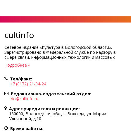
cultinfo
Сетевое издание «Культура в Вологодской области».
Зарегистрировано в Федеральной службе по надзору в
сфере связи, информационных технологий и массовых
коммуникаций.
Подробнее
Регистрационный номер и дата принятия решения о
регистрации: ЭЛ № ФС77-83275 от 19 мая 2022 г.
Тел/факс:
Учредитель КУ ВО «Информационно-аналитический центр
+7 (8172) 21-04-24
культуры»
Адрес учредителя и редакции: 160000, Вологодская обл., г.
Редакционно-издательский отдел:
Вологда, ул. Марии Ульяновой, д.10
rio@cultinfo.ru
Главный редактор — Легчанова Елена Григорьевна
Адрес учредителя и редакции:
Политика в отношении обработки персональных данных
160000, Вологодская обл., г. Вологда, ул. Марии
Ульяновой, д.10
При полном или частичном использовании информации
портала гиперссылка на cultinfo.ru обязательна.
Время работы: