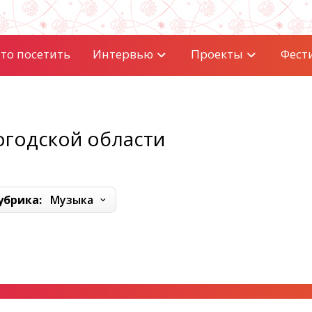
то посетить
Интервью
Проекты
Фест
огодской области
убрика:
Музыка