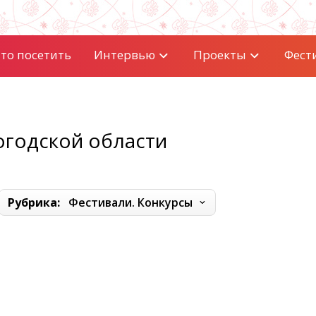
то посетить
Интервью
Проекты
Фест
огодской области
Рубрика:
Фестивали. Конкурсы