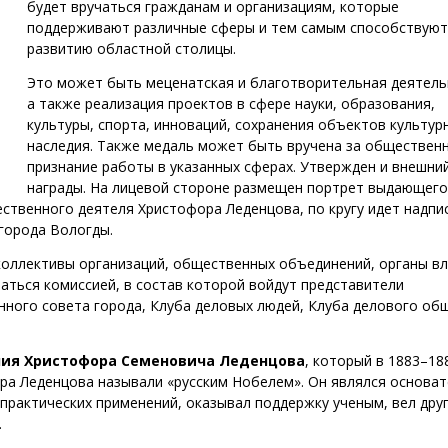
будет вручаться гражданам и организациям, которые
поддерживают различные сферы и тем самым способствуют
развитию областной столицы.
Это может быть меценатская и благотворительная деятель
а также реализация проектов в сфере науки, образования,
культуры, спорта, инноваций, сохранения объектов культур
наследия. Также медаль может быть вручена за обществен
признание работы в указанных сферах. Утвержден и внешни
награды. На лицевой стороне размещен портрет выдающего
ственного деятеля Христофора Леденцова, по кругу идет надпис
 города Вологды.
оллективы организаций, общественных объединений, органы вл
аться комиссией, в состав которой войдут представители
нного совета города, Клуба деловых людей, Клуба делового об
ения Христофора Семеновича Леденцова
, который в 1883–18
ора Леденцова называли «русским Нобелем». Он являлся основа
 практических применений, оказывал поддержку ученым, вел дру
.