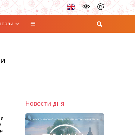
ивали
ни
Новости дня
 и
а
да