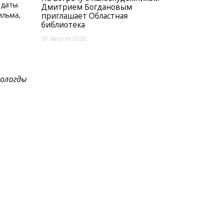
 даты.
Дмитрием Богдановым
ильма,
приглашает Областная
библиотека
07 августа 2026
Вологды