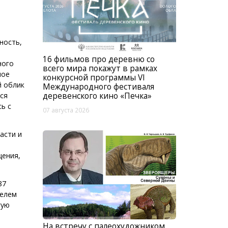
ность,
16 фильмов про деревню со
ного
всего мира покажут в рамках
ное
конкурсной программы VI
й облик
Международного фестиваля
ся
деревенского кино «Печка»
ь с
07 августа 2026
асти и
щения,
87
телем
гую
На встречу с палеохудожником