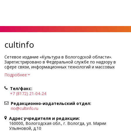
cultinfo
Сетевое издание «Культура в Вологодской области».
Зарегистрировано в Федеральной службе по надзору в
сфере связи, информационных технологий и массовых
коммуникаций.
Подробнее
Регистрационный номер и дата принятия решения о
регистрации: ЭЛ № ФС77-83275 от 19 мая 2022 г.
Тел/факс:
Учредитель КУ ВО «Информационно-аналитический центр
+7 (8172) 21-04-24
культуры»
Адрес учредителя и редакции: 160000, Вологодская обл., г.
Редакционно-издательский отдел:
Вологда, ул. Марии Ульяновой, д.10
rio@cultinfo.ru
Главный редактор — Легчанова Елена Григорьевна
Адрес учредителя и редакции:
Политика в отношении обработки персональных данных
160000, Вологодская обл., г. Вологда, ул. Марии
Ульяновой, д.10