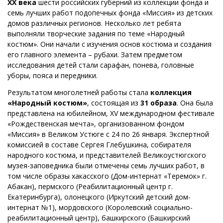
ХХ века
шести российских губерний из коллекции фонда и
семь лучших работ подопечных фонда «Миссия» из детских
домов различных регионов. Несколько лет ребята
выполняли творческие задания по теме «Народный
костюм». Они начали с изучения основ костюма и создания
его главного элемента – рубахи. Затем предметом
исследования детей стали сарафан, понева, головные
уборы, пояса и передники.
Результатом многолетней работы стала
коллекция
«Народный костюм»
, состоящая из
31 образа
. Она была
представлена на юбилейном, XV международном фестивале
«Рождественская мечта», организованном фондом
«Миссия» в Великом Устюге с 24 по 26 января. Экспертной
комиссией в составе Сергея Глебушкина, собирателя
народного костюма, и представителей Великоустюгского
музея-заповедника были отмечены семь лучших работ, в
том числе образы хакасского (Дом-интернат «Теремок» г.
Абакан), пермского (Реабилитационный центр г.
Екатеринбурга), олонецкого (Иркутский детский дом-
интернат №1), мордовского (Королевский социально-
реабилитационный центр), башкирского (Башкирский