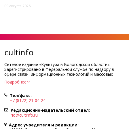
09 августа 2026
cultinfo
Сетевое издание «Культура в Вологодской области».
Зарегистрировано в Федеральной службе по надзору в
сфере связи, информационных технологий и массовых
коммуникаций.
Подробнее
Регистрационный номер и дата принятия решения о
регистрации: ЭЛ № ФС77-83275 от 19 мая 2022 г.
Тел/факс:
Учредитель КУ ВО «Информационно-аналитический центр
+7 (8172) 21-04-24
культуры»
Адрес учредителя и редакции: 160000, Вологодская обл., г.
Редакционно-издательский отдел:
Вологда, ул. Марии Ульяновой, д.10
rio@cultinfo.ru
Главный редактор — Легчанова Елена Григорьевна
Адрес учредителя и редакции:
Политика в отношении обработки персональных данных