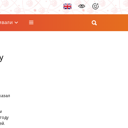
ивали
у
казал
м
 году
ей.