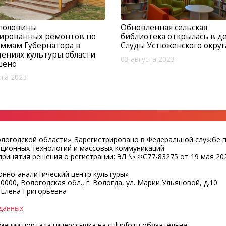
 половины
Обновленная сельская
нированных ремонтов по
библиотека открылась в д
ммам Губернатора в
Слуды Устюженского округ
ениях культуры области
03 августа 2023
шено
ста 2023
ологодской области». Зарегистрировано в Федеральной службе 
ационных технологий и массовых коммуникаций.
ринятия решения о регистрации: ЭЛ № ФС77-83275 от 19 мая 202
нно-аналитический центр культуры»
0000, Вологодская обл., г. Вологда, ул. Марии Ульяновой, д.10
 Елена Григорьевна
данных
ции портала гиперссылка на cultinfo.ru обязательна.