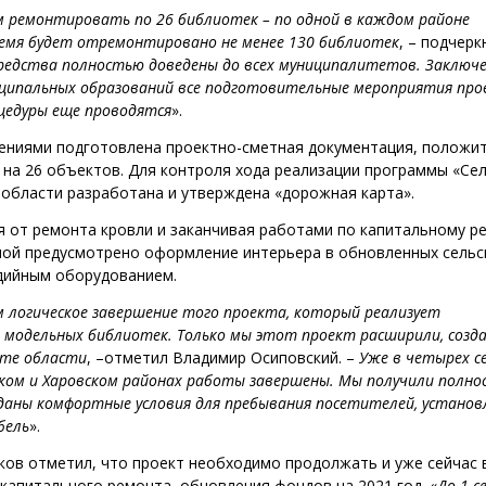
 ремонтировать по 26 библиотек – по одной в каждом районе
ремя будет отремонтировано не менее 130 библиотек
, – подчерк
средства полностью доведены до всех муниципалитетов. Заключ
иципальных образований все подготовительные мероприятия про
оцедуры еще проводятся
».
дениями подготовлена проектно-сметная документация, положи
 на 26 объектов. Для контроля хода реализации программы «Се
области разработана и утверждена «дорожная карта».
я от ремонта кровли и заканчивая работами по капитальному р
мой предусмотрено оформление интерьера в обновленных сельс
дийным оборудованием.
 логическое завершение того проекта, который реализует
 модельных библиотек. Только мы этот проект расширили, созд
ете области
, –отметил Владимир Осиповский. –
Уже в четырех с
ском и Харовском районах работы завершены. Мы получили полн
зданы комфортные условия для пребывания посетителей, установ
бель
».
ков отметил, что проект необходимо продолжать и уже сейчас
 капитального ремонта, обновления фондов на 2021 год. «
До 1 с