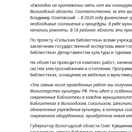
«
Ежегодно на протяжении пяти лет мы планируем
Вологодской области. Соответственно, за это в
Владимир Осиповский. –
В 2020 году финансовые 
необходимые соглашения и процедуры. В ряде мун
начались ремонты. В 18 районах области эти пр
По проекту «Сельская библиотека» всеми учреж
заключение государственной экспертизы имеется
библиотека» Департаментом культуры и туризма 
На объектах проводится комплекс работ, начина
систем электроснабжения и отопления. Програм
библиотеках, оснащение их мебелью и мультиме
«
Тем самым после проведенных работ мы получаем
Министерство культуры РФ. Речь идет о создании
современные библиотеки в каждом муниципалит
библиотеках в Вологодском, Сокольском, Шекснин
обновленные учреждения культуры, в которых со
современное оборудование, приобретена новая ме
Губернатор Вологодской области Олег Кувшинни
согласовать список библиотек для их текущего и