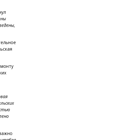
нул
ены
ведены,
тельное
льская
емонту
ких
авая
ельских
остью
лено
 важно
ентября