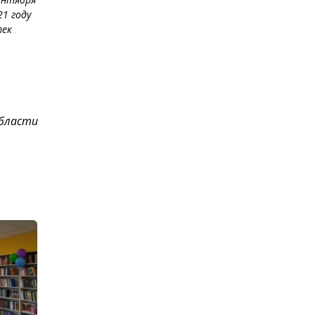
1 году
тек
области