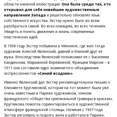
области книжной иллюстрации.
Она была среди тех, кто
открывал для себя новейшие художественные
направления Запада
и решительно обновлял язык
собственного искусства. Экстер нужно было во всем
разобраться самой. Во всех новациях, во всех течениях.
Увидеть и понять движение и жизнь современных
пластических идей.
В 1906 году Экстер побывала в Мюнхене, где жил тогда
художник Алексей Явленский, давний и близкий друг ее
мужа. Впоследствии Явленский познакомил ее с Василием
Кандинским, Марианной Веревкиной, Францем Марком – в
1911 они составили ядро знаменитого объединения
экспрессионистов
«Синий всадник»
.
Именно Явленский дал Экстер рекомендательное письмо к
Елизавете Кругликовой, которая на тот момент была уже
очень известным в Париже художником, членом
французского «Общества оригинальной гравюры в красках».
Кругликова помогла сориентироваться в художественной
атмосфере французской столицы. Начиная с 1907 года
Экстер регулярно и подолгу жила и работала в Париже,