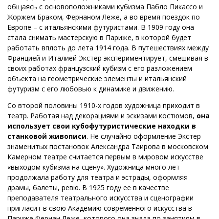
общаясь с основоположниками кубизма Пабло Пикассо и
Жоржем Браком, Фернаном Леже, а во время поездок по
Европе – с итальянскими футуристами. В 1909 году она
стала снимать мастерскую в Париже, в которой будет
работать вплоть до лета 1914 года. В путешествиях между
Францией и Италией Экстер экспериментирует, смешивая в
своих работах французский кубизм с его разложением
объекта на геометрические элементы и итальянский
футуризм с его любовью к динамике и движению.
Со второй половины 1910-х годов художница приходит в
театр. Работая над декорациями и эскизами костюмов,
она
использует свои кубофутуристические находки в
станковой живописи
. Не случайно оформление Экстер
знаменитых постановок Александра Таирова в московском
Камерном театре считается первым в мировом искусстве
«выходом кубизма на сцену». Художница много лет
продолжала работу для театра и эстрады, оформляя
драмы, балеты, ревю. В 1925 году ее в качестве
преподавателя театрального искусства и сценографии
пригласит в свою Академию современного искусства в
Париже Фернан Леже, которого она знала по занятиям в