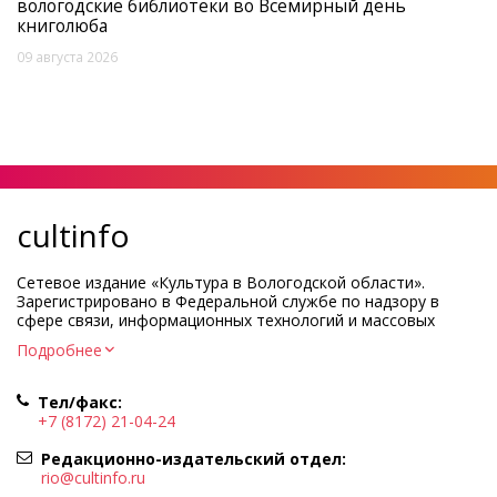
вологодские библиотеки во Всемирный день
книголюба
09 августа 2026
cultinfo
Сетевое издание «Культура в Вологодской области».
Зарегистрировано в Федеральной службе по надзору в
сфере связи, информационных технологий и массовых
коммуникаций.
Подробнее
Регистрационный номер и дата принятия решения о
регистрации: ЭЛ № ФС77-83275 от 19 мая 2022 г.
Тел/факс:
Учредитель КУ ВО «Информационно-аналитический центр
+7 (8172) 21-04-24
культуры»
Адрес учредителя и редакции: 160000, Вологодская обл., г.
Редакционно-издательский отдел:
Вологда, ул. Марии Ульяновой, д.10
rio@cultinfo.ru
Главный редактор — Легчанова Елена Григорьевна