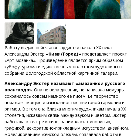
Работу выдающейся авангардистки начала XX века
Александры Экстер
«Киев (Город)»
представляет проект
«Арт-мозаика». Произведение является ярким образцом
кубофутуризма и единственным полотном художницы в
собрании Вологодской областной картинной галереи.
Александру Экстер называют «амазонкой русского
авангарда»
. Она не вела дневник, не написала мемуары,
сохранилось совсем немного ее писем. Ее творчество
поражает мощью и изысканностью цветовой гармонии и
ритмов. В этом она близка многим художникам начала XX
столетия, искавшим связь между звуком и цветом. Экстер
работала в театре и кино, занималась живописью,
графикой, декоративно-прикладным искусством, дизайном,
моделированием женской одежды, создавала работы в