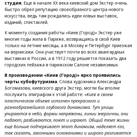
студия
. Еще в начале XX века киевский дом Экстер очень
быстро обрел репутацию своеобразного центра нового
искусства, ведь там рождались идеи новых выставок,
изданий, спектаклей.
К моменту создания работы «Киев (Город)» Экстер уже
многие годы жила в Париже, возвращаясь в свой Киев
только на летние месяцы, а в Москву и Петербург приезжая
на вернисажи. Она участвует почти во всех авангардных
выставках в России, а в 1912 году решается показать два
городских пейзажа в парижском Салоне независимых.
В произведении «Киев (Город)» ярко проявились
черты кубофутуризма
. Слова художника Александра
Богомазова, киевского друга Экстер, могли бы вполне
послужить эпиграфом к этой работе: «
Киев в своем
пластическом объеме исполнен прекрасного и
разнообразнейшего глубокого динамизма. Тут улицы
упираются в небо, формы напряжены, линии энергичны, они
падают, разбиваются, поют и играют. Общий темп жизни
еще больше подчеркивает этот динамизм, наделяет его,
так сказать, законными основаниями и широко разливается