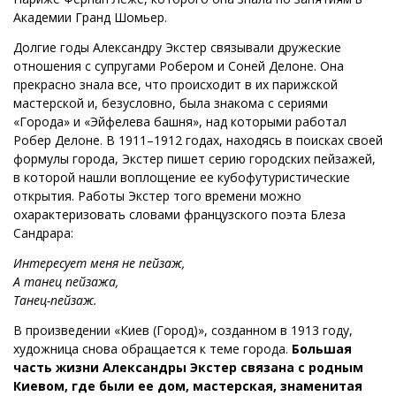
Академии Гранд Шомьер.
Долгие годы Александру Экстер связывали дружеские
отношения с супругами Робером и Соней Делоне. Она
прекрасно знала все, что происходит в их парижской
мастерской и, безусловно, была знакома с сериями
«Города» и «Эйфелева башня», над которыми работал
Робер Делоне. В 1911–1912 годах, находясь в поисках своей
формулы города, Экстер пишет серию городских пейзажей,
в которой нашли воплощение ее кубофутуристические
открытия. Работы Экстер того времени можно
охарактеризовать словами французского поэта Блеза
Сандрара:
Интересует меня не пейзаж,
А танец пейзажа,
Танец-пейзаж.
В произведении «Киев (Город)», созданном в 1913 году,
художница снова обращается к теме города.
Большая
часть жизни Александры Экстер связана с родным
Киевом, где были ее дом, мастерская, знаменитая