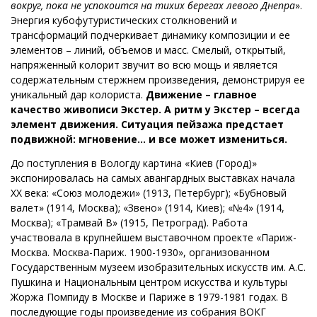
вокруг, пока не успокоится на тихих берегах левого Днепра
».
Энергия кубофутуристических столкновений и
трансформаций подчеркивает динамику композиции и ее
элементов – линий, объемов и масс. Смелый, открытый,
напряженный колорит звучит во всю мощь и является
содержательным стержнем произведения, демонстрируя ее
уникальный дар колориста.
Движение – главное
качество живописи Экстер. А ритм у Экстер – всегда
элемент движения. Ситуация пейзажа предстает
подвижной: мгновение... и все может измениться.
До поступления в Вологду картина «Киев (Город)»
экспонировалась на самых авангардных выставках начала
XX века: «Союз молодежи» (1913, Петербург); «Бубновый
валет» (1914, Москва); «Звено» (1914, Киев); «№4» (1914,
Москва); «Трамвай В» (1915, Петроград). Работа
участвовала в крупнейшем выставочном проекте «Париж-
Москва. Москва-Париж. 1900-1930», организованном
Государственным музеем изобразительных искусств им. А.С.
Пушкина и Национальным центром искусства и культуры
Жоржа Помпиду в Москве и Париже в 1979-1981 годах. В
последующие годы произведение из собрания ВОКГ