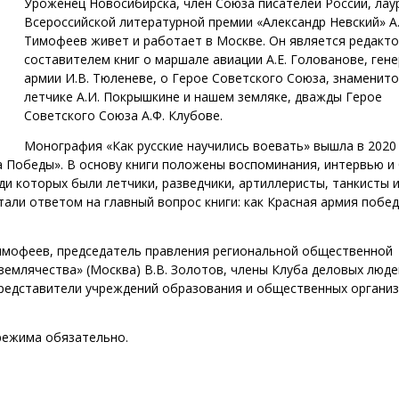
Уроженец Новосибирска, член Союза писателей России, лау
Всероссийской литературной премии «Александр Невский» А.
Тимофеев живет и работает в Москве. Он является редакт
составителем книг о маршале авиации А.Е. Голованове, ген
армии И.В. Тюленеве, о Герое Советского Союза, знаменит
летчике А.И. Покрышкине и нашем земляке, дважды Герое
Советского Союза А.Ф. Клубове.
Монография «Как русские научились воевать» вышла в 2020 
а Победы». В основу книги положены воспоминания, интервью и
и которых были летчики, разведчики, артиллеристы, танкисты 
али ответом на главный вопрос книги: как Красная армия побе
 Тимофеев, председатель правления региональной общественной
землячества» (Москва) В.В. Золотов, члены Клуба деловых люде
представители учреждений образования и общественных органи
режима обязательно.