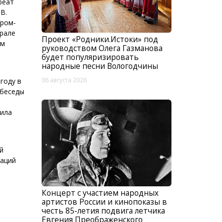
реат
В.
ором-
ерале
Проект «Родники.Истоки» под
ом
руководством Олега Газманова
будет популяризировать
народные песни Вологодчины
06 августа 2026
году в
 беседы
и
дила
й
заций
Концерт с участием народных
артистов России и кинопоказы в
честь 85-летия подвига летчика
Евгения Преображенского