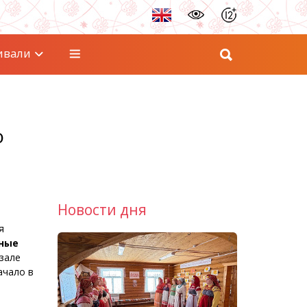
ивали
ю
Новости дня
я
нные
зале
ачало в