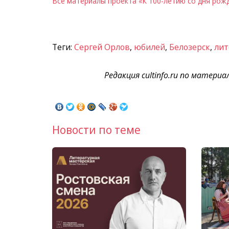
Все материалы проекта «К 100-летию со дня рож
Теги:
Сергей Орлов
,
юбилей
,
Белозерск
,
лит
Редакция cultinfo.ru по матери
Новости по теме