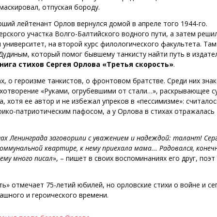
маскировал, отпуская бороду.
ший лейтенант Орлов вернулся домой в апреле того 1944-го.
рского участка Волго-Балтийского водного пути, а затем реши
л университет, на второй курс филологического факультета. Там
удиным, который помог бывшему танкисту найти путь в издате
книга стихов Сергея Орлова «Третья скорость»
.
х, о героизме танкистов, о фронтовом братстве. Среди них зна
ихотворение «Руками, огрубевшими от стали…», раскрывающее с
а, хотя ее автор и не избежал упреков в «пессимизме»: считалос
оико-патриотическим пафосом, а у Орлова в стихах отражалась
х Ленинграда заговорили с уважением и надеждой: талант! Сер
ммунальной квартире, к нему приехала мама... Радовался, конечн
ему много писал
», – пишет в своих воспоминаниях его друг, поэт
ть» отмечает 75-летий юбилей, но орловские стихи о войне и се
ашного и героического времени.