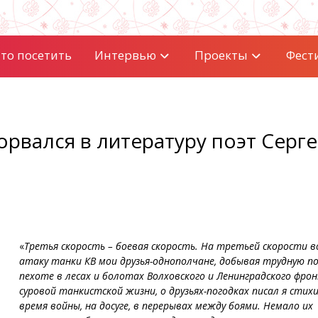
то посетить
Интервью
Проекты
Фест
орвался в литературу поэт Серг
«
Третья скорость – боевая скорость. На третьей скорости в
атаку танки КВ мои друзья-однополчане, добывая трудную п
пехоте в лесах и болотах Волховского и Ленинградского фро
суровой танкистской жизни, о друзьях-погодках писал я стихи
время войны, на досуге, в перерывах между боями. Немало их