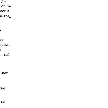
ир и
 стихи,
анием
46 году
о
ва
 время
м
овский
рывах
оне
 из