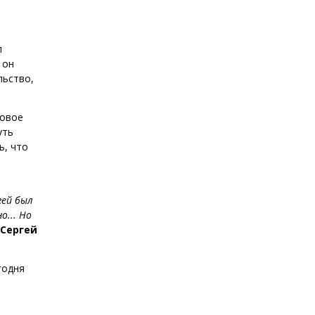
л
 он
льство,
ковое
уть
ь, что
гей был
о... Но
Сергей
годня