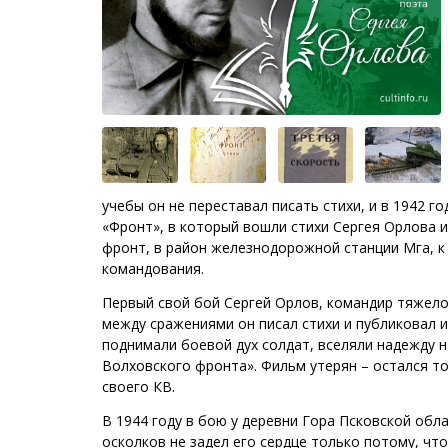
учебы он не переставал писать стихи, и в 1942 г
«Фронт», в который вошли стихи Сергея Орлова и
фронт, в район железнодорожной станции Мга, к 
командования.
Первый свой бой Сергей Орлов, командир тяжелог
между сражениями он писал стихи и публиковал их
поднимали боевой дух солдат, вселяли надежду 
Волховского фронта». Фильм утерян – остался то
своего КВ.
В 1944 году в бою у деревни Гора Псковской обл
осколков не задел его сердце только потому, чт