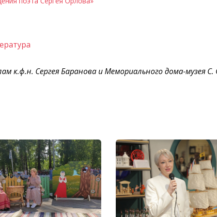
дения поэта Сергея Орлова»
ература
алам к.ф.н. Сергея Баранова и Мемориального дома-музея С.