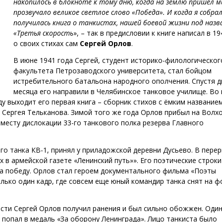
накопилось в блокноте к тому дню, когда на землю пришел м
прозвучало великое светлое слово «Победа». И когда я собрал
получилась книга о танкистах, нашей боевой жизни под назв
«Третья скорость
», – так в предисловии к книге написал в 19
о своих стихах сам
Сергей Орлов
.
В июне 1941 года Сергей, студент историко-филологическог
факультета Петрозаводского университета, стал бойцом
истребительного батальона народного ополчения. Спустя д
месяца его направили в Челябинское танковое училище. Во
оду выходит его первая книга – сборник стихов с ёмким название
 Сергея Тельканова. Зимой того же года Орлов прибыл на Волх
месту дислокации 33-го танкового полка резерва Главного
о танка КВ-1, принял у приладожской деревни Дусьево. В пере
 в армейской газете «Ленинский путь»». Его поэтические строки
на победу. Орлов стал героем документального фильма «Поэты
лько один кадр, где совсем еще юный командир танка снят на ф
асти Сергей Орлов получил ранения и был сильно обожжен. Один
о попал в медаль «За оборону Ленинграда». Лицо танкиста было