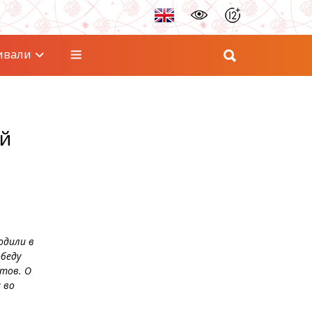
ивали
ей
одили в
обеду
нтов. О
 во