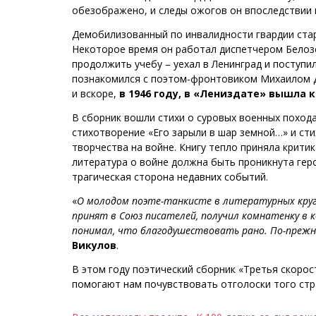
обезображено, и следы ожогов он впоследствии 
Демобилизованный по инвалидности гвардии стар
Некоторое время он работал диспетчером Белозе
продолжить учебу – уехал в Ленинград и поступи
познакомился с поэтом-фронтовиком Михаилом Д
и вскоре,
в 1946 году, в «Лениздате» вышла 
В сборник вошли стихи о суровых военных похода
стихотворение «Его зарыли в шар земной…» и ст
творчества на войне. Книгу тепло приняла критик
литература о войне должна быть проникнута гер
трагическая сторона недавних событий.
«
О молодом поэте-танкисте в литературных круга
принят в Союз писателей, получил комнатенку в ко
понимал, что благодушествовать рано. По-прежн
Викулов
.
В этом году поэтический сборник «Третья скорос
помогают нам почувствовать отголоски того стр