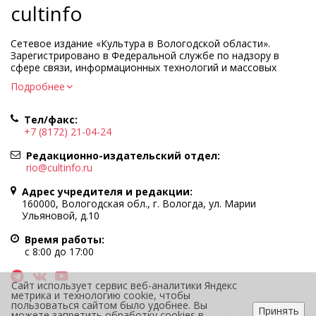
cultinfo
Сетевое издание «Культура в Вологодской области».
Зарегистрировано в Федеральной службе по надзору в
сфере связи, информационных технологий и массовых
коммуникаций.
Подробнее
Регистрационный номер и дата принятия решения о
регистрации: ЭЛ № ФС77-83275 от 19 мая 2022 г.
Тел/факс:
Учредитель КУ ВО «Информационно-аналитический центр
+7 (8172) 21-04-24
культуры»
Адрес учредителя и редакции: 160000, Вологодская обл., г.
Редакционно-издательский отдел:
Вологда, ул. Марии Ульяновой, д.10
rio@cultinfo.ru
Главный редактор — Легчанова Елена Григорьевна
Адрес учредителя и редакции:
Политика в отношении обработки персональных данных
160000, Вологодская обл., г. Вологда, ул. Марии
Ульяновой, д.10
При полном или частичном использовании информации
портала гиперссылка на cultinfo.ru обязательна.
Время работы:
Редакция не несет ответственности за достоверность
с 8:00 до 17:00
информации, содержащейся в рекламных объявлениях.
12+
Сайт использует сервис веб-аналитики Яндекс
метрика и технологию cookie, чтобы
пользоваться сайтом было удобнее. Вы
Принять
можете запретить обработку cookies в