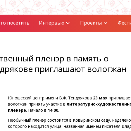
то посетить
Интервью
Проекты
Фест
твенный пленэр в память о
ндрякове приглашают вологжан
Юношеский центр имени В.Ф. Тендрякова
23 мая
приглашае
вологжан принять участие в
литературно-художественн
пленэре
. Начало в
14:00
.
Необычный пленэр состоится в Ковыринском саду, недалеко
которого находится улица, названная именем писателя Вла