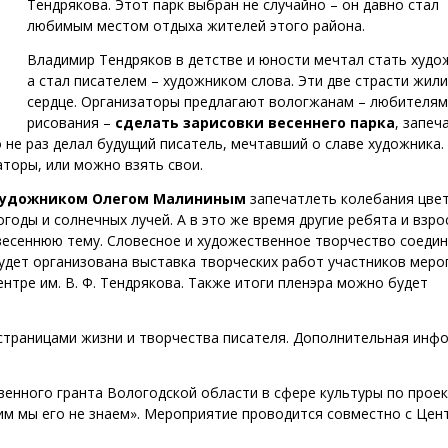
Тендрякова. Этот парк выбран не случайно – он давно стал
любимым местом отдыха жителей этого района.
Владимир Тендряков в детстве и юности мечтал стать худо
а стал писателем – художником слова. Эти две страсти жили
сердце. Организаторы предлагают вологжанам – любителям
рисования –
сделать зарисовки весеннего парка
, запеч
 не раз делал будущий писатель, мечтавший о славе художника.
торы, или можно взять свои.
 художником Олегом Малининым
запечатлеть колебания цвет
годы и солнечных лучей. А в это же время другие ребята и взр
весеннюю тему. Словесное и художественное творчество соедин
будет организована выставка творческих работ участников мер
ентре им. В. Ф. Тендрякова. Также итоги пленэра можно будет
траницами жизни и творчества писателя. Дополнительная инф
венного гранта Вологодской области в сфере культуры по прое
им мы его не знаем». Мероприятие проводится совместно с Цен