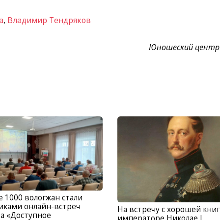
а
,
Владимир Тендряков
Юношеский центр
 1000 вологжан стали
иками онлайн-встреч
На встречу с хорошей книг
а «Доступное
императоре Николае I