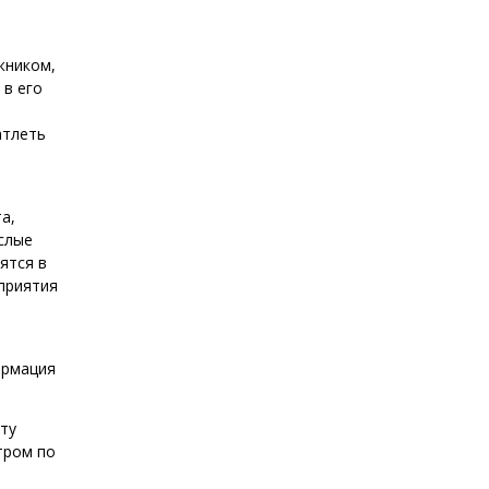
жником,
 в его
атлеть
а,
ослые
ятся в
оприятия
ормация
кту
тром по