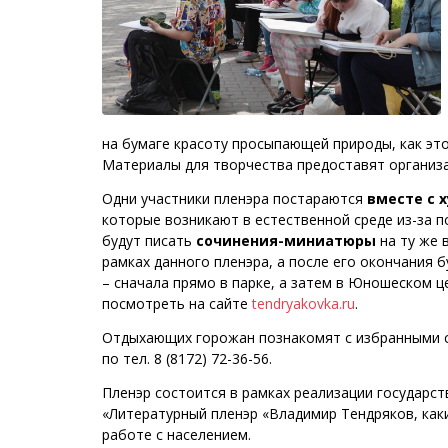
на бумаге красоту просыпающей природы, как это
Материалы для творчества предоставят организа
Одни участники пленэра постараются
вместе с
которые возникают в естественной среде из-за по
будут писать
сочинения-миниатюры
на ту же 
рамках данного пленэра, а после его окончания 
– сначала прямо в парке, а затем в Юношеском ц
посмотреть на сайте
tendryakovka.ru
.
Отдыхающих горожан познакомят с избранными с
по тел. 8 (8172) 72-36-56.
Пленэр состоится в рамках реализации государст
«Литературный пленэр «Владимир Тендряков, как
работе с населением.