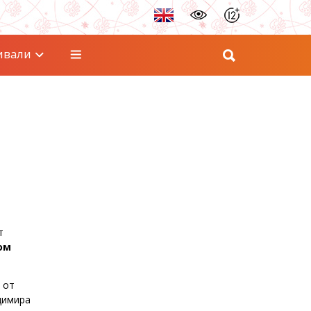
ивали
т
ом
 от
димира