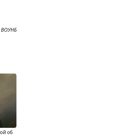
 ВОУНБ
ой об