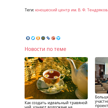
Теги:
юношеский центр им. В. Ф. Тендряков
Новости по теме
Больше
участн
Как создать идеальный травяной
проект
чай, узнают вологжане на