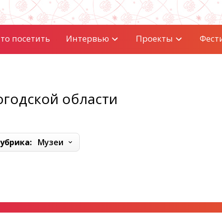
то посетить
Интервью
Проекты
Фест
огодской области
убрика:
Музеи