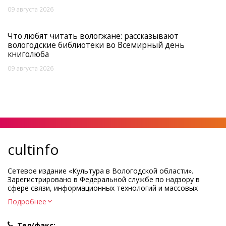
09 августа 2026
Что любят читать вологжане: рассказывают
вологодские библиотеки во Всемирный день
книголюба
09 августа 2026
cultinfo
Сетевое издание «Культура в Вологодской области».
Зарегистрировано в Федеральной службе по надзору в
сфере связи, информационных технологий и массовых
коммуникаций.
Подробнее
Регистрационный номер и дата принятия решения о
регистрации: ЭЛ № ФС77-83275 от 19 мая 2022 г.
Тел/факс: