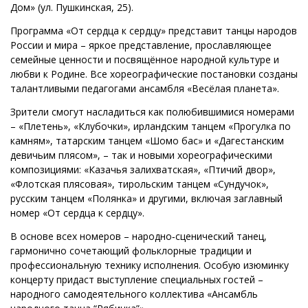
Дом» (ул. Пушкинская, 25).
Программа «От сердца к сердцу» представит танцы народов
России и мира – яркое представление, прославляющее
семейные ценности и посвящённое народной культуре и
любви к Родине. Все хореографические постановки созданы
талантливыми педагогами ансамбля «Весёлая планета».
Зрители смогут насладиться как полюбившимися номерами
– «Плетень», «Клубочки», ирландским танцем «Прогулка по
камням», татарским танцем «Шомо бас» и «Дагестанским
девичьим плясом», – так и новыми хореографическими
композициями: «Казачья залихватская», «Птичий двор»,
«Флотская плясовая», тирольским танцем «Сундучок»,
русским танцем «Полянка» и другими, включая заглавный
номер «От сердца к сердцу».
В основе всех номеров – народно‑сценический танец,
гармонично сочетающий фольклорные традиции и
профессиональную технику исполнения. Особую изюминку
концерту придаст выступление специальных гостей –
народного самодеятельного коллектива «Ансамбль