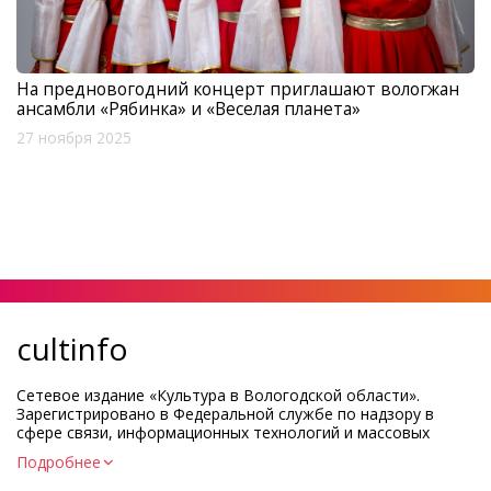
На предновогодний концерт приглашают вологжан
ансамбли «Рябинка» и «Веселая планета»
27 ноября 2025
cultinfo
Сетевое издание «Культура в Вологодской области».
Зарегистрировано в Федеральной службе по надзору в
сфере связи, информационных технологий и массовых
коммуникаций.
Подробнее
Регистрационный номер и дата принятия решения о
регистрации: ЭЛ № ФС77-83275 от 19 мая 2022 г.