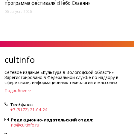
программа фестиваля «Небо Славян»
06 августа 2026
cultinfo
Сетевое издание «Культура в Вологодской области».
Зарегистрировано в Федеральной службе по надзору в
сфере связи, информационных технологий и массовых
коммуникаций.
Подробнее
Регистрационный номер и дата принятия решения о
регистрации: ЭЛ № ФС77-83275 от 19 мая 2022 г.
Тел/факс:
Учредитель КУ ВО «Информационно-аналитический центр
+7 (8172) 21-04-24
культуры»
Адрес учредителя и редакции: 160000, Вологодская обл., г.
Редакционно-издательский отдел:
Вологда, ул. Марии Ульяновой, д.10
rio@cultinfo.ru
Главный редактор — Легчанова Елена Григорьевна