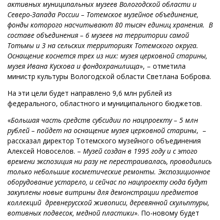
активных муниципальных музеев Вологодской области и
Северо-Запада России – Тотемское музейное объединение,
фонды которого насчитывают 80 тысяч единиц хранения. В
составе объединения – 6 музеев на территории самой
Тотьмы и 3 на сельских территориях Тотемского округа.
Оснащение коснется трех из них: музея церковной старины,
музея Ивана Кускова и фондохранилища
», – отметила
министр культуры Вологодской области Светлана Боброва.
На эти цели будет направлено 9,6 млн рублей из
федерального, областного и муниципального бюджетов.
«
Большая часть средств субсидии по нацпроекту – 5 млн
рублей – пойдет на оснащение музея церковной старины
, –
рассказал директор Тотемского музейного объединения
Алексей Новоселов. –
Музей создан в 1995 году и с этого
времени экспозиция ни разу не перестраивалась, проводились
только небольшие косметические ремонты. Экспозиционное
оборудование устарело, и сейчас по нацпроекту сюда будут
закуплены новые витрины для демонстрации предметов
коллекций древнерусской живописи, деревянной скульптуры,
вотивных подвесок, медной пластики
». По-новому будет