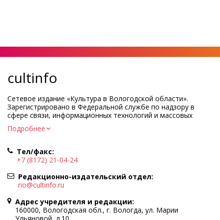
cultinfo
Сетевое издание «Культура в Вологодской области».
Зарегистрировано в Федеральной службе по надзору в
сфере связи, информационных технологий и массовых
коммуникаций.
Подробнее
Регистрационный номер и дата принятия решения о
регистрации: ЭЛ № ФС77-83275 от 19 мая 2022 г.
Тел/факс:
Учредитель КУ ВО «Информационно-аналитический центр
+7 (8172) 21-04-24
культуры»
Адрес учредителя и редакции: 160000, Вологодская обл., г.
Редакционно-издательский отдел:
Вологда, ул. Марии Ульяновой, д.10
rio@cultinfo.ru
Главный редактор — Легчанова Елена Григорьевна
Адрес учредителя и редакции:
Политика в отношении обработки персональных данных
160000, Вологодская обл., г. Вологда, ул. Марии
Ульяновой, д.10