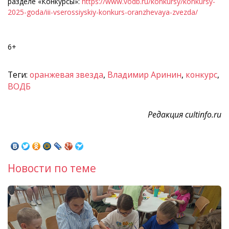
разделе «Конкурсы»:
https://www.vodb.ru/konkursy/konkursy-
2025-goda/iii-vserossiyskiy-konkurs-oranzhevaya-zvezda/
6+
Теги:
оранжевая звезда
,
Владимир Аринин
,
конкурс
,
ВОДБ
Редакция cultinfo.ru
Новости по теме