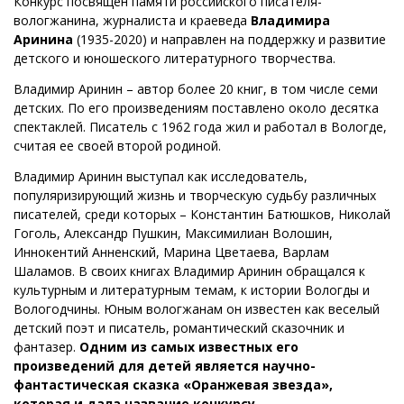
Конкурс посвящен памяти российского писателя-
вологжанина, журналиста и краеведа
Владимира
Аринина
(1935-2020) и направлен на поддержку и развитие
детского и юношеского литературного творчества.
Владимир Аринин – автор более 20 книг, в том числе семи
детских. По его произведениям поставлено около десятка
спектаклей. Писатель с 1962 года жил и работал в Вологде,
считая ее своей второй родиной.
Владимир Аринин выступал как исследователь,
популяризирующий жизнь и творческую судьбу различных
писателей, среди которых – Константин Батюшков, Николай
Гоголь, Александр Пушкин, Максимилиан Волошин,
Иннокентий Анненский, Марина Цветаева, Варлам
Шаламов. В своих книгах Владимир Аринин обращался к
культурным и литературным темам, к истории Вологды и
Вологодчины. Юным вологжанам он известен как веселый
детский поэт и писатель, романтический сказочник и
фантазер.
Одним из самых известных его
произведений для детей является научно-
фантастическая сказка «Оранжевая звезда»,
которая и дала название конкурсу
.