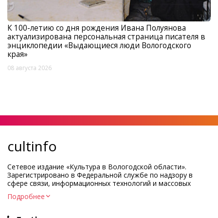
К 100-летию со дня рождения Ивана Полуянова
актуализирована персональная страница писателя в
энциклопедии «Выдающиеся люди Вологодского
края»
08 августа 2026
cultinfo
Сетевое издание «Культура в Вологодской области».
Зарегистрировано в Федеральной службе по надзору в
сфере связи, информационных технологий и массовых
коммуникаций.
Подробнее
Регистрационный номер и дата принятия решения о
регистрации: ЭЛ № ФС77-83275 от 19 мая 2022 г.