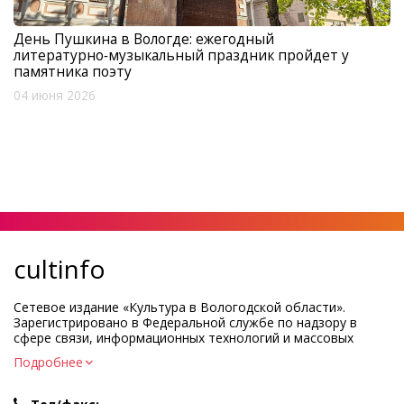
День Пушкина в Вологде: ежегодный
литературно‑музыкальный праздник пройдет у
памятника поэту
04 июня 2026
cultinfo
Сетевое издание «Культура в Вологодской области».
Зарегистрировано в Федеральной службе по надзору в
сфере связи, информационных технологий и массовых
коммуникаций.
Подробнее
Регистрационный номер и дата принятия решения о
регистрации: ЭЛ № ФС77-83275 от 19 мая 2022 г.