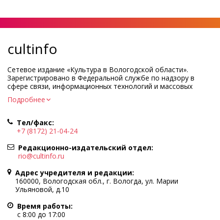
cultinfo
Сетевое издание «Культура в Вологодской области».
Зарегистрировано в Федеральной службе по надзору в
сфере связи, информационных технологий и массовых
коммуникаций.
Подробнее
Регистрационный номер и дата принятия решения о
регистрации: ЭЛ № ФС77-83275 от 19 мая 2022 г.
Тел/факс:
Учредитель КУ ВО «Информационно-аналитический центр
+7 (8172) 21-04-24
культуры»
Адрес учредителя и редакции: 160000, Вологодская обл., г.
Редакционно-издательский отдел:
Вологда, ул. Марии Ульяновой, д.10
rio@cultinfo.ru
Главный редактор — Легчанова Елена Григорьевна
Адрес учредителя и редакции:
Политика в отношении обработки персональных данных
160000, Вологодская обл., г. Вологда, ул. Марии
Ульяновой, д.10
При полном или частичном использовании информации
портала гиперссылка на cultinfo.ru обязательна.
Время работы:
Редакция не несет ответственности за достоверность
с 8:00 до 17:00
информации, содержащейся в рекламных объявлениях.