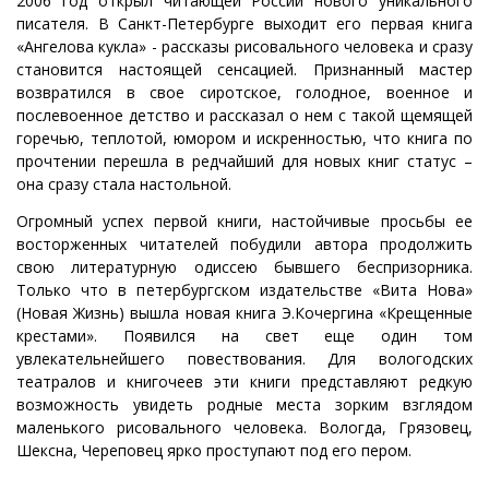
2006 год открыл читающей России нового уникального
писателя. В Санкт-Петербурге выходит его первая книга
«Ангелова кукла» - рассказы рисовального человека и сразу
становится настоящей сенсацией. Признанный мастер
возвратился в свое сиротское, голодное, военное и
послевоенное детство и рассказал о нем с такой щемящей
горечью, теплотой, юмором и искренностью, что книга по
прочтении перешла в редчайший для новых книг статус –
она сразу стала настольной.
Огромный успех первой книги, настойчивые просьбы ее
восторженных читателей побудили автора продолжить
свою литературную одиссею бывшего беспризорника.
Только что в петербургском издательстве «Вита Нова»
(Новая Жизнь) вышла новая книга Э.Кочергина «Крещенные
крестами». Появился на свет еще один том
увлекательнейшего повествования. Для вологодских
театралов и книгочеев эти книги представляют редкую
возможность увидеть родные места зорким взглядом
маленького рисовального человека. Вологда, Грязовец,
Шексна, Череповец ярко проступают под его пером.