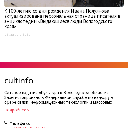
К 100-летию со дня рождения Ивана Полуянова
актуализирована персональная страница писателя в
энциклопедии «Выдающиеся люди Вологодского
края»
08 августа 2026
cultinfo
Сетевое издание «Культура в Вологодской области».
Зарегистрировано в Федеральной службе по надзору в
сфере связи, информационных технологий и массовых
коммуникаций.
Подробнее
Регистрационный номер и дата принятия решения о
регистрации: ЭЛ № ФС77-83275 от 19 мая 2022 г.
Тел/факс:
Учредитель КУ ВО «Информационно-аналитический центр