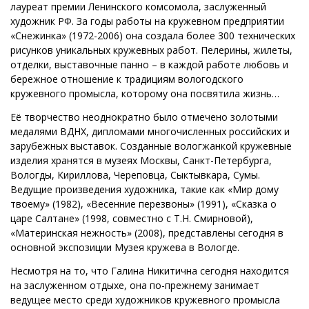
лауреат премии Ленинского комсомола, заслуженный
художник РФ. За годы работы на кружевном предприятии
«Снежинка» (1972-2006) она создала более 300 технических
рисунков уникальных кружевных работ. Пелерины, жилеты,
отделки, выставочные панно – в каждой работе любовь и
бережное отношение к традициям вологодского
кружевного промысла, которому она посвятила жизнь…
Её творчество неоднократно было отмечено золотыми
медалями ВДНХ, дипломами многочисленных российских и
зарубежных выставок. Созданные вологжанкой кружевные
изделия хранятся в музеях Москвы, Санкт-Петербурга,
Вологды, Кириллова, Череповца, Сыктывкара, Сумы.
Ведущие произведения художника, такие как «Мир дому
твоему» (1982), «Весенние перезвоны» (1991), «Сказка о
царе Салтане» (1998, совместно с Т.Н. Смирновой),
«Материнская нежность» (2008), представлены сегодня в
основной экспозиции Музея кружева в Вологде.
Несмотря на то, что Галина Никитична сегодня находится
на заслуженном отдыхе, она по-прежнему занимает
ведущее место среди художников кружевного промысла