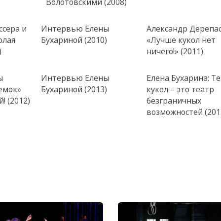
Волотовскими (2008)
сера и
Интервью Елены
Александр Дерепас
олая
Бухариной (2010)
«Лучше кукол нет
)
ничего!» (2011)
ы
Интервью Елены
Елена Бухарина: Т
емок»
Бухариной (2013)
кукол – это театр
! (2012)
безграничных
возможностей (201