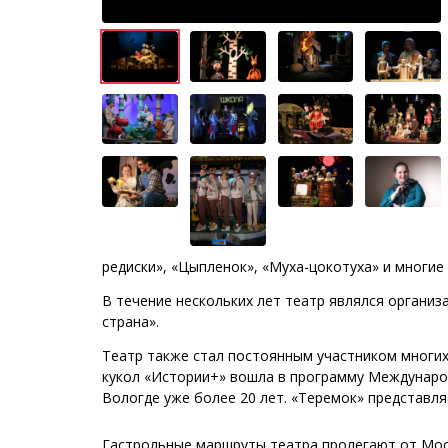
редиски», «Цыпленок», «Муха-цокотуха» и многие 
В течение нескольких лет театр являлся органи
страна».
Театр также стал постоянным участником многих
кукол «Истории+» вошла в программу Междунаро
Вологде уже более 20 лет. «Теремок» представля
Гастрольные маршруты театра пролегают от Моск