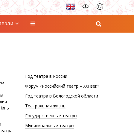
ивали
Год театра в России
ем
Форум «Российский театр – XXI век»
ом
Год театра в Вологодской области
алия
Театральная жизнь
 Нины
Государственные театры
л
Муниципальные театры
театра