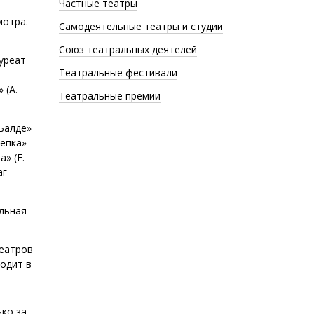
Частные театры
мотра.
Самодеятельные театры и студии
Союз театральных деятелей
уреат
Театральные фестивали
 (А.
Театральные премии
 Балде»
репка»
» (Е.
аг
ольная
театров
одит в
ко за