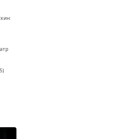
кин:
еатр
5)