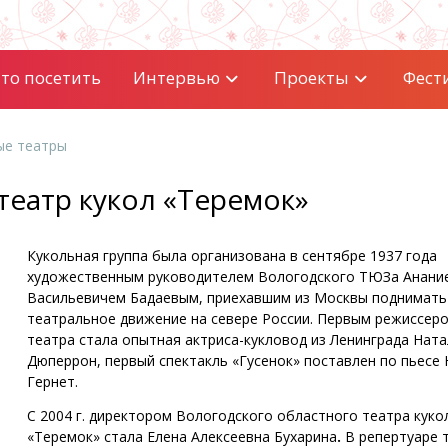
то посетить
Интервью
Проекты
Фест
ые театры
театр кукол «Теремок»
Кукольная группа была организована в сентябре 1937 года
художественным руководителем Вологодского ТЮЗа Анани
Васильевичем Бадаевым, приехавшим из Москвы поднимать
театральное движение на севере России. Первым режиссер
театра стала опытная актриса-кукловод из Ленинграда Нат
Дюперрон, первый спектакль «Гусенок» поставлен по пьесе
Гернет.
С 2004 г. директором Вологодского областного театра куко
«Теремок» стала Елена Алексеевна Бухарина
.
В репертуаре 