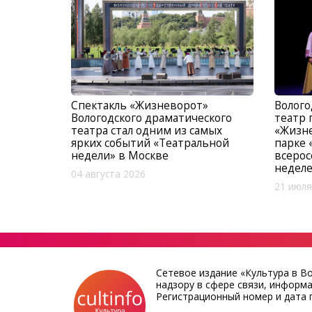
Спектакль «Жизневорот»
Волого
Вологодского драматического
театр 
театра стал одним из самых
«Жизне
ярких событий «Театральной
парке 
недели» в Москве
всерос
недел
04 августа 2026
21 июля
Сетевое издание «Культура в В
надзору в сфере связи, информ
Регистрационный номер и дата п