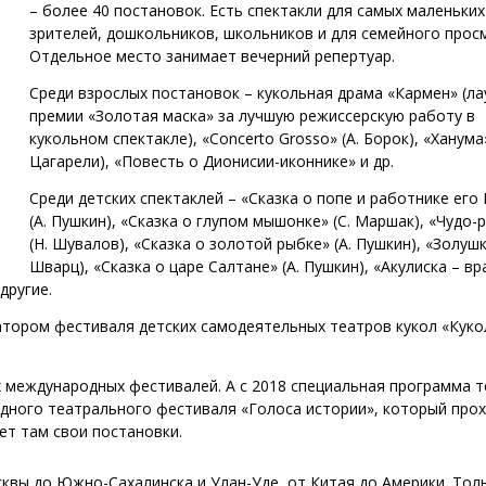
– более 40 постановок. Есть спектакли для самых маленьких
зрителей, дошкольников, школьников и для семейного прос
Отдельное место занимает вечерний репертуар.
Среди взрослых постановок – кукольная драма «Кармен» (ла
премии «Золотая маска» за лучшую режиссерскую работу в
кукольном спектакле), «Concerto Grosso» (А. Борок), «Ханума»
Цагарели), «Повесть о Дионисии-иконнике» и др.
Среди детских спектаклей – «Сказка о попе и работнике его
(А. Пушкин), «Сказка о глупом мышонке» (С. Маршак), «Чудо-
(Н. Шувалов), «Сказка о золотой рыбке» (А. Пушкин), «Золушка
Шварц), «Сказка о царе Салтане» (А. Пушкин), «Акулиска – вр
другие.
затором фестиваля детских самодеятельных театров кукол «Кук
 международных фестивалей. А с 2018 специальная программа 
дного театрального фестиваля «Голоса истории», который прох
ет там свои постановки.
вы до Южно-Сахалинска и Улан-Уде, от Китая до Америки. Толь