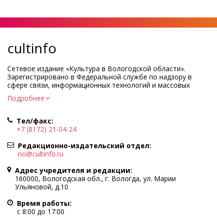
cultinfo
Сетевое издание «Культура в Вологодской области».
Зарегистрировано в Федеральной службе по надзору в
сфере связи, информационных технологий и массовых
коммуникаций.
Подробнее
Регистрационный номер и дата принятия решения о
регистрации: ЭЛ № ФС77-83275 от 19 мая 2022 г.
Тел/факс:
Учредитель КУ ВО «Информационно-аналитический центр
+7 (8172) 21-04-24
культуры»
Адрес учредителя и редакции: 160000, Вологодская обл., г.
Редакционно-издательский отдел:
Вологда, ул. Марии Ульяновой, д.10
rio@cultinfo.ru
Главный редактор — Легчанова Елена Григорьевна
Адрес учредителя и редакции:
Политика в отношении обработки персональных данных
160000, Вологодская обл., г. Вологда, ул. Марии
Ульяновой, д.10
При полном или частичном использовании информации
портала гиперссылка на cultinfo.ru обязательна.
Время работы:
Редакция не несет ответственности за достоверность
с 8:00 до 17:00
информации, содержащейся в рекламных объявлениях.