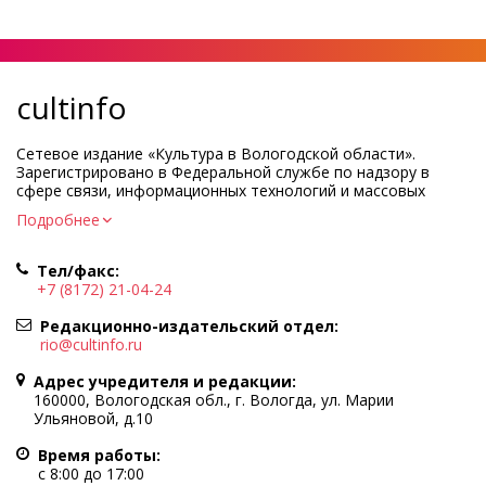
cultinfo
Сетевое издание «Культура в Вологодской области».
Зарегистрировано в Федеральной службе по надзору в
сфере связи, информационных технологий и массовых
коммуникаций.
Подробнее
Регистрационный номер и дата принятия решения о
регистрации: ЭЛ № ФС77-83275 от 19 мая 2022 г.
Тел/факс:
Учредитель КУ ВО «Информационно-аналитический центр
+7 (8172) 21-04-24
культуры»
Адрес учредителя и редакции: 160000, Вологодская обл., г.
Редакционно-издательский отдел:
Вологда, ул. Марии Ульяновой, д.10
rio@cultinfo.ru
Главный редактор — Легчанова Елена Григорьевна
Адрес учредителя и редакции:
Политика в отношении обработки персональных данных
160000, Вологодская обл., г. Вологда, ул. Марии
Ульяновой, д.10
При полном или частичном использовании информации
портала гиперссылка на cultinfo.ru обязательна.
Время работы:
Редакция не несет ответственности за достоверность
с 8:00 до 17:00
информации, содержащейся в рекламных объявлениях.