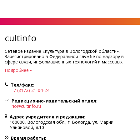
cultinfo
Сетевое издание «Культура в Вологодской области».
Зарегистрировано в Федеральной службе по надзору в
сфере связи, информационных технологий и массовых
коммуникаций.
Подробнее
Регистрационный номер и дата принятия решения о
регистрации: ЭЛ № ФС77-83275 от 19 мая 2022 г.
Тел/факс:
Учредитель КУ ВО «Информационно-аналитический центр
+7 (8172) 21-04-24
культуры»
Адрес учредителя и редакции: 160000, Вологодская обл., г.
Редакционно-издательский отдел:
Вологда, ул. Марии Ульяновой, д.10
rio@cultinfo.ru
Главный редактор — Легчанова Елена Григорьевна
Адрес учредителя и редакции:
Политика в отношении обработки персональных данных
160000, Вологодская обл., г. Вологда, ул. Марии
Ульяновой, д.10
При полном или частичном использовании информации
портала гиперссылка на cultinfo.ru обязательна.
Время работы: