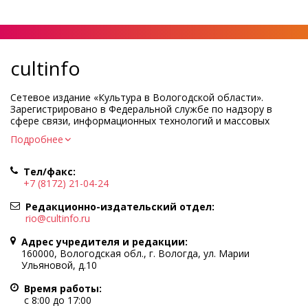
cultinfo
Сетевое издание «Культура в Вологодской области».
Зарегистрировано в Федеральной службе по надзору в
сфере связи, информационных технологий и массовых
коммуникаций.
Подробнее
Регистрационный номер и дата принятия решения о
регистрации: ЭЛ № ФС77-83275 от 19 мая 2022 г.
Тел/факс:
Учредитель КУ ВО «Информационно-аналитический центр
+7 (8172) 21-04-24
культуры»
Адрес учредителя и редакции: 160000, Вологодская обл., г.
Редакционно-издательский отдел:
Вологда, ул. Марии Ульяновой, д.10
rio@cultinfo.ru
Главный редактор — Легчанова Елена Григорьевна
Адрес учредителя и редакции:
Политика в отношении обработки персональных данных
160000, Вологодская обл., г. Вологда, ул. Марии
Ульяновой, д.10
При полном или частичном использовании информации
портала гиперссылка на cultinfo.ru обязательна.
Время работы:
Редакция не несет ответственности за достоверность
с 8:00 до 17:00
информации, содержащейся в рекламных объявлениях.