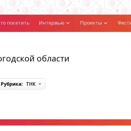
то посетить
Интервью
Проекты
Фест
огодской области
Рубрика:
ТНК