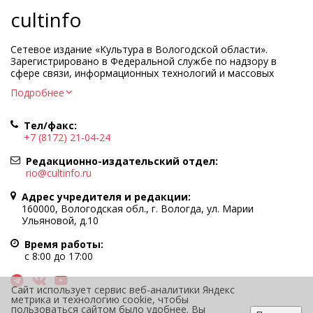
cultinfo
Сетевое издание «Культура в Вологодской области».
Зарегистрировано в Федеральной службе по надзору в
сфере связи, информационных технологий и массовых
коммуникаций.
Подробнее
Регистрационный номер и дата принятия решения о
регистрации: ЭЛ № ФС77-83275 от 19 мая 2022 г.
Тел/факс:
Учредитель КУ ВО «Информационно-аналитический центр
+7 (8172) 21-04-24
культуры»
Адрес учредителя и редакции: 160000, Вологодская обл., г.
Редакционно-издательский отдел:
Вологда, ул. Марии Ульяновой, д.10
rio@cultinfo.ru
Главный редактор — Легчанова Елена Григорьевна
Адрес учредителя и редакции:
Политика в отношении обработки персональных данных
160000, Вологодская обл., г. Вологда, ул. Марии
Ульяновой, д.10
При полном или частичном использовании информации
портала гиперссылка на cultinfo.ru обязательна.
Время работы:
Редакция не несет ответственности за достоверность
с 8:00 до 17:00
информации, содержащейся в рекламных объявлениях.
12+
Сайт использует сервис веб-аналитики Яндекс
метрика и технологию cookie, чтобы
пользоваться сайтом было удобнее. Вы