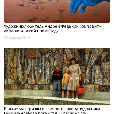
Художник-любитель Андрей Федькин «обNовит»
«Афанасьевский променад»
05 апреля 2018
Редкие материалы из личного архива художника
Генриха Асафова покажут в «Красном углу»