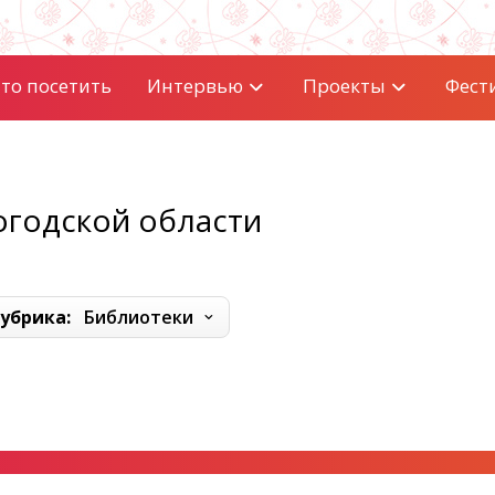
то посетить
Интервью
Проекты
Фест
огодской области
убрика:
Библиотеки