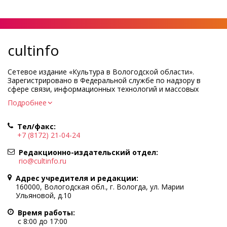
cultinfo
Сетевое издание «Культура в Вологодской области».
Зарегистрировано в Федеральной службе по надзору в
сфере связи, информационных технологий и массовых
коммуникаций.
Подробнее
Регистрационный номер и дата принятия решения о
регистрации: ЭЛ № ФС77-83275 от 19 мая 2022 г.
Тел/факс:
Учредитель КУ ВО «Информационно-аналитический центр
+7 (8172) 21-04-24
культуры»
Адрес учредителя и редакции: 160000, Вологодская обл., г.
Редакционно-издательский отдел:
Вологда, ул. Марии Ульяновой, д.10
rio@cultinfo.ru
Главный редактор — Легчанова Елена Григорьевна
Адрес учредителя и редакции:
Политика в отношении обработки персональных данных
160000, Вологодская обл., г. Вологда, ул. Марии
Ульяновой, д.10
При полном или частичном использовании информации
портала гиперссылка на cultinfo.ru обязательна.
Время работы:
Редакция не несет ответственности за достоверность
с 8:00 до 17:00
информации, содержащейся в рекламных объявлениях.