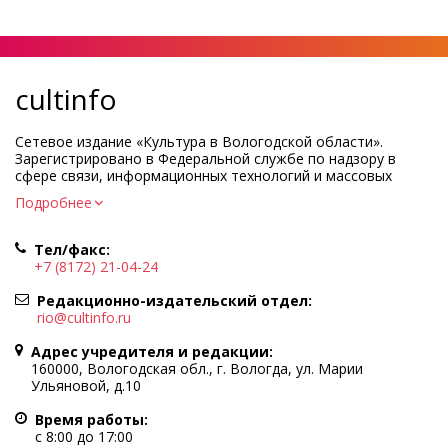
cultinfo
Сетевое издание «Культура в Вологодской области».
Зарегистрировано в Федеральной службе по надзору в
сфере связи, информационных технологий и массовых
коммуникаций.
Подробнее
Регистрационный номер и дата принятия решения о
регистрации: ЭЛ № ФС77-83275 от 19 мая 2022 г.
Тел/факс:
Учредитель КУ ВО «Информационно-аналитический центр
+7 (8172) 21-04-24
культуры»
Адрес учредителя и редакции: 160000, Вологодская обл., г.
Редакционно-издательский отдел:
Вологда, ул. Марии Ульяновой, д.10
rio@cultinfo.ru
Главный редактор — Легчанова Елена Григорьевна
Адрес учредителя и редакции:
Политика в отношении обработки персональных данных
160000, Вологодская обл., г. Вологда, ул. Марии
Ульяновой, д.10
При полном или частичном использовании информации
портала гиперссылка на cultinfo.ru обязательна.
Время работы:
Редакция не несет ответственности за достоверность
с 8:00 до 17:00
информации, содержащейся в рекламных объявлениях.