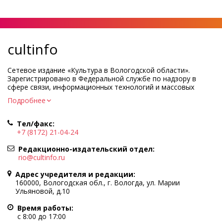
cultinfo
Сетевое издание «Культура в Вологодской области».
Зарегистрировано в Федеральной службе по надзору в
сфере связи, информационных технологий и массовых
коммуникаций.
Подробнее
Регистрационный номер и дата принятия решения о
регистрации: ЭЛ № ФС77-83275 от 19 мая 2022 г.
Тел/факс:
Учредитель КУ ВО «Информационно-аналитический центр
+7 (8172) 21-04-24
культуры»
Адрес учредителя и редакции: 160000, Вологодская обл., г.
Редакционно-издательский отдел:
Вологда, ул. Марии Ульяновой, д.10
rio@cultinfo.ru
Главный редактор — Легчанова Елена Григорьевна
Адрес учредителя и редакции:
Политика в отношении обработки персональных данных
160000, Вологодская обл., г. Вологда, ул. Марии
Ульяновой, д.10
При полном или частичном использовании информации
портала гиперссылка на cultinfo.ru обязательна.
Время работы:
Редакция не несет ответственности за достоверность
с 8:00 до 17:00
информации, содержащейся в рекламных объявлениях.