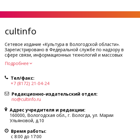
cultinfo
Сетевое издание «Культура в Вологодской области».
Зарегистрировано в Федеральной службе по надзору в
сфере связи, информационных технологий и массовых
коммуникаций.
Подробнее
Регистрационный номер и дата принятия решения о
регистрации: ЭЛ № ФС77-83275 от 19 мая 2022 г.
Тел/факс:
Учредитель КУ ВО «Информационно-аналитический центр
+7 (8172) 21-04-24
культуры»
Адрес учредителя и редакции: 160000, Вологодская обл., г.
Редакционно-издательский отдел:
Вологда, ул. Марии Ульяновой, д.10
rio@cultinfo.ru
Главный редактор — Легчанова Елена Григорьевна
Адрес учредителя и редакции:
Политика в отношении обработки персональных данных
160000, Вологодская обл., г. Вологда, ул. Марии
Ульяновой, д.10
При полном или частичном использовании информации
портала гиперссылка на cultinfo.ru обязательна.
Время работы:
Редакция не несет ответственности за достоверность
с 8:00 до 17:00
информации, содержащейся в рекламных объявлениях.